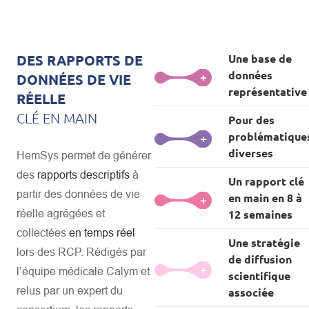
DES RAPPORTS DE
Une base de
données
DONNÉES DE VIE
+
représentative
RÉELLE
CLÉ EN MAIN
Pour des
HemSys constitue une base de
problématique
données riche, les données
+
diverses
collectées sont :
HemSys permet de générer
des
rapports descriptifs
à
Exhaustives
(obligation de
Un rapport clé
Une diversité de problématiques et
présenter les patients en RCP*):
partir des données de vie
en main en 8 à
questions peuvent être adressées
+
Représentatives
de la « vraie vie
réelle agrégées et
12 semaines
grâce aux données agrégées
» :
issues de Hemsys.
collectées
en temps réel
HemSys est accessible à
tous
Une stratégie
Un rapport
exhaustif,
lors des RCP. Rédigés par
Caractérisation
des patients, de
types de centres
, spécialisés
de diffusion
personnalisé
en fonction de la
leur pathologie et de leur
ou non (CHU, CHG, Cliniques)
+
l’équipe médicale Calym et
scientifique
problématique incluant une étud
parcours thérapeutique
Traitements « ville + hôpital
» :
relus par un expert du
bibliographique et l’extraction et
associée
Stratégies et
séquences
vs PMSI (traitements
interprétation des données