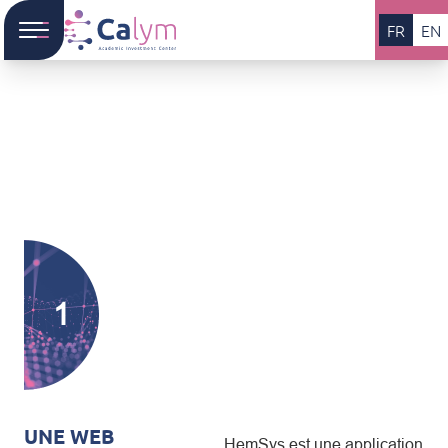
FR
EN
1
UNE WEB
HemSys est une application