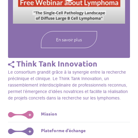
webinaires à venir, des séances précédentes et joignez-vous
à une communauté mondiale passionnée par l’avancement de
notre compréhension des lymphomes et des maladies
connexes.
En savoir plus
Think Tank Innovation
Le consortium grandit grâce à la synergie entre la recherche
préclinique et clinique. Le Think Tank Innovation, un
rassemblement interdisciplinaire de professionnels reconnus,
permet l’émergence d’idées novatrices et facilite la réalisation
de projets concrets dans la recherche sur les lymphomes.
Mission
+
Le Think Tank initie des projets, façonne des initiatives de
Plateforme d'échange
+
R&D, identifie des porteurs et promeut l’unité parmi les