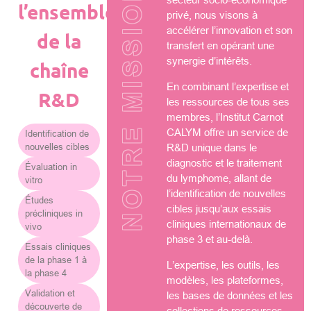
NOTRE MISSION
l’ensemble
privé, nous visons à
accélérer l’innovation et son
de la
transfert en opérant une
synergie d’intérêts.
chaîne
En combinant l’expertise et
R&D
les ressources de tous ses
membres, l’Institut Carnot
CALYM offre un service de
Identification de
nouvelles cibles
R&D unique dans le
diagnostic et le traitement
Évaluation in
du lymphome, allant de
vitro
l’identification de nouvelles
Études
cibles jusqu’aux essais
précliniques in
cliniques internationaux de
vivo
phase 3 et au-delà.
Essais cliniques
de la phase 1 à
L’expertise, les outils, les
la phase 4
modèles, les plateformes,
Validation et
les bases de données et les
découverte de
collections de ressources