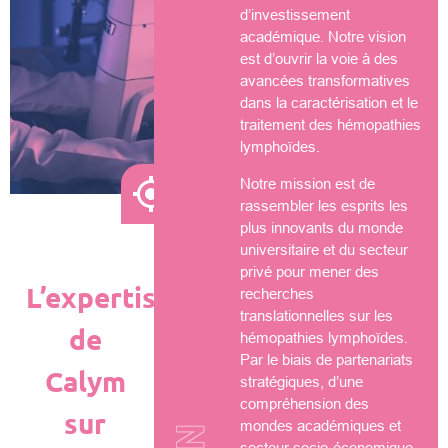
d’investissement
académique. Notre vision
est d’ouvrir la voie à des
avancées transformatives
dans la caractérisation et le
traitement des hémopathies
lymphoïdes.
Notre mission est de
rassembler les esprits les
plus innovants du monde
universitaire et du secteur
privé pour mener des
L’expertise
recherches
translationnelles sur les
de
hémopathies lymphoïdes.
Par le biais de partenariats
Calym
stratégiques, d’une
compréhension des
sur
mondes académiques et
secteur socio-économique