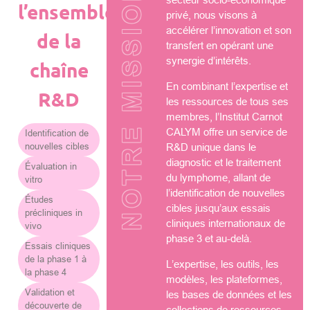
NOTRE MISSION
l’ensemble
privé, nous visons à
accélérer l’innovation et son
de la
transfert en opérant une
synergie d’intérêts.
chaîne
En combinant l’expertise et
R&D
les ressources de tous ses
membres, l’Institut Carnot
CALYM offre un service de
Identification de
nouvelles cibles
R&D unique dans le
diagnostic et le traitement
Évaluation in
du lymphome, allant de
vitro
l’identification de nouvelles
Études
cibles jusqu’aux essais
précliniques in
cliniques internationaux de
vivo
phase 3 et au-delà.
Essais cliniques
de la phase 1 à
L’expertise, les outils, les
la phase 4
modèles, les plateformes,
Validation et
les bases de données et les
découverte de
collections de ressources