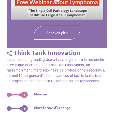
webinaires à venir, des séances précédentes et joignez-vous
à une communauté mondiale passionnée par l’avancement de
notre compréhension des lymphomes et des maladies
connexes.
En savoir plus
Think Tank Innovation
Le consortium grandit grâce à la synergie entre la recherche
préclinique et clinique. Le Think Tank Innovation, un
rassemblement interdisciplinaire de professionnels reconnus,
permet l’émergence d’idées novatrices et facilite la réalisation
de projets concrets dans la recherche sur les lymphomes.
Mission
+
Le Think Tank initie des projets, façonne des initiatives de
Plateforme d'échange
+
R&D, identifie des porteurs et promeut l’unité parmi les