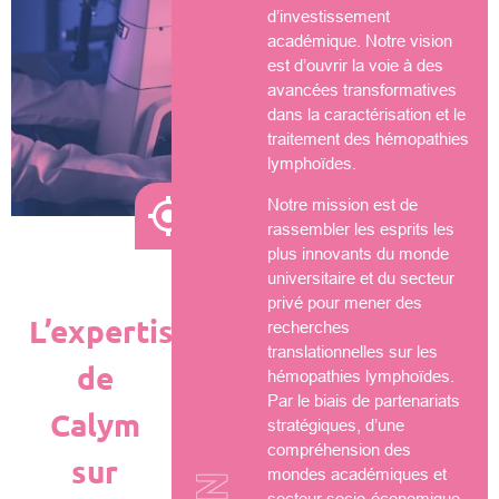
d’investissement
académique. Notre vision
est d’ouvrir la voie à des
avancées transformatives
dans la caractérisation et le
traitement des hémopathies
lymphoïdes.
Notre mission est de
rassembler les esprits les
plus innovants du monde
universitaire et du secteur
privé pour mener des
L’expertise
recherches
translationnelles sur les
de
hémopathies lymphoïdes.
Par le biais de partenariats
Calym
stratégiques, d’une
compréhension des
sur
mondes académiques et
secteur socio-économique