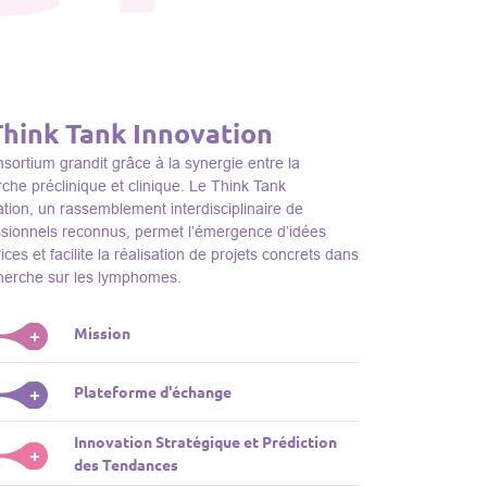
Think Tank Innovation
sortium grandit grâce à la synergie entre la
che préclinique et clinique. Le Think Tank
tion, un rassemblement interdisciplinaire de
ssionnels reconnus, permet l’émergence d’idées
ices et facilite la réalisation de projets concrets dans
cherche sur les lymphomes.
Mission
+
nk Tank initie des projets, façonne des initiatives de
Plateforme d'échange
+
dentifie des porteurs et promeut l’unité parmi les
s du consortium, jouant ainsi un rôle essentiel
Innovation Stratégique et Prédiction
ink Tank sert de plateforme dynamique pour
+
la promotion de la recherche sur les lymphomes.
des Tendances
nter des plateformes technologiques et des