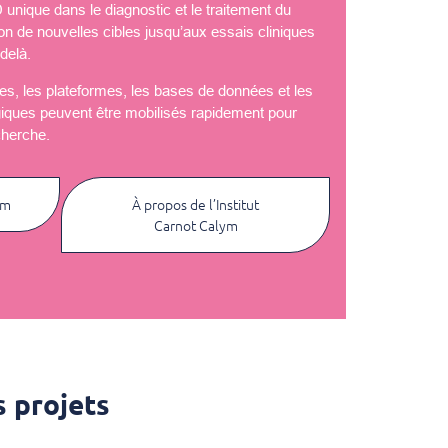
nique dans le diagnostic et le traitement du
ion de nouvelles cibles jusqu’aux essais cliniques
delà.
èles, les plateformes, les bases de données et les
giques peuvent être mobilisés rapidement pour
cherche.
ym
À propos de l’Institut
Carnot Calym
 projets