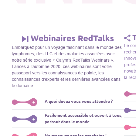
Webinaires RedTalks
Le con
Embarquez pour un voyage fascinant dans le monde des
recher
lymphomes, des LLC et des maladies associées avec
Innova
notre série exclusive « Calym’s RedTalks Webinars ».
profe
Lancés à l’automne 2020, ces webinaires sont votre
novatr
passeport vers les connaissances de pointe, les
la re
connaissances d’experts et les dernières avancées dans
le domaine.
A quoi devez vous vous attendre ?
+
Le Thi
Facilement accessible et ouvert à tous,
R&D, i
Plongez-vous dans un monde de l’éducation que nous
+
partout dans le monde
membre
apportons des experts de renom comme L. Pasqualucci,
Le Th
dans 
M. Sadelain, W. Beguelin, A. Younes, et plus, directement
prése
La connaissance ne connaît pas de frontières! Nos
Ne manquez pas les prochains !