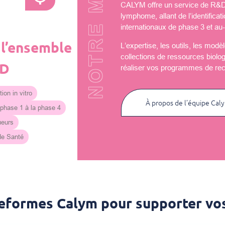
NOTRE MISSION
CALYM offre un service de R&D u
lymphome, allant de l’identificat
internationaux de phase 3 et au-
 l’ensemble
L’expertise, les outils, les mod
collections de ressources biolo
&D
réaliser vos programmes de re
ion in vitro
À propos de l’équipe Cal
 phase 1 à la phase 4
ueurs
 de Santé
teformes Calym pour supporter vos