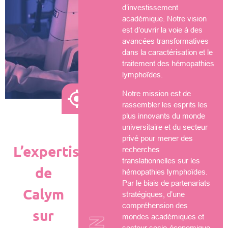
d’investissement
académique. Notre vision
est d’ouvrir la voie à des
avancées transformatives
dans la caractérisation et le
traitement des hémopathies
lymphoïdes.
Notre mission est de
rassembler les esprits les
plus innovants du monde
universitaire et du secteur
privé pour mener des
L’expertise
recherches
translationnelles sur les
de
hémopathies lymphoïdes.
Par le biais de partenariats
Calym
stratégiques, d’une
compréhension des
sur
mondes académiques et
secteur socio-économique