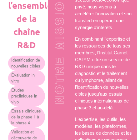
NOTRE MISSION
l’ensemble
privé, nous visons à
accélérer l’innovation et son
de la
transfert en opérant une
synergie d’intérêts.
chaîne
En combinant l’expertise et
R&D
les ressources de tous ses
membres, l’Institut Carnot
CALYM offre un service de
Identification de
nouvelles cibles
R&D unique dans le
diagnostic et le traitement
Évaluation in
du lymphome, allant de
vitro
l’identification de nouvelles
Études
cibles jusqu’aux essais
précliniques in
cliniques internationaux de
vivo
phase 3 et au-delà.
Essais cliniques
de la phase 1 à
L’expertise, les outils, les
la phase 4
modèles, les plateformes,
Validation et
les bases de données et les
découverte de
collections de ressources