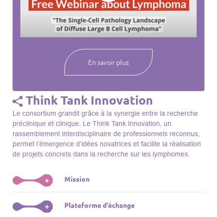
webinaires à venir, des séances précédentes et joignez-vous
à une communauté mondiale passionnée par l’avancement de
notre compréhension des lymphomes et des maladies
connexes.
En savoir plus
Think Tank Innovation
Le consortium grandit grâce à la synergie entre la recherche
préclinique et clinique. Le Think Tank Innovation, un
rassemblement interdisciplinaire de professionnels reconnus,
permet l’émergence d’idées novatrices et facilite la réalisation
de projets concrets dans la recherche sur les lymphomes.
Mission
+
Le Think Tank initie des projets, façonne des initiatives de
Plateforme d'échange
+
R&D, identifie des porteurs et promeut l’unité parmi les