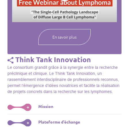
webinaires à venir, des séances précédentes et joignez-vous
à une communauté mondiale passionnée par l’avancement de
notre compréhension des lymphomes et des maladies
connexes.
En savoir plus
Think Tank Innovation
Le consortium grandit grâce à la synergie entre la recherche
préclinique et clinique. Le Think Tank Innovation, un
rassemblement interdisciplinaire de professionnels reconnus,
permet l’émergence d’idées novatrices et facilite la réalisation
de projets concrets dans la recherche sur les lymphomes.
Mission
+
Le Think Tank initie des projets, façonne des initiatives de
Plateforme d'échange
+
R&D, identifie des porteurs et promeut l’unité parmi les