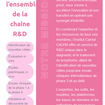
NOTRE MISSION
l’ensemble
privé, nous visons à
accélérer l’innovation et son
de la
transfert en opérant une
synergie d’intérêts.
chaîne
En combinant l’expertise et
R&D
les ressources de tous ses
membres, l’Institut Carnot
CALYM offre un service de
Identification de
nouvelles cibles
R&D unique dans le
diagnostic et le traitement
Évaluation in
du lymphome, allant de
vitro
l’identification de nouvelles
Études
cibles jusqu’aux essais
précliniques in
cliniques internationaux de
vivo
phase 3 et au-delà.
Essais cliniques
de la phase 1 à
L’expertise, les outils, les
la phase 4
modèles, les plateformes,
Validation et
les bases de données et les
découverte de
collections de ressources