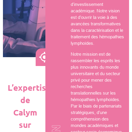
d’investissement
académique. Notre vision
est d’ouvrir la voie à des
avancées transformatives
dans la caractérisation et le
traitement des hémopathies
lymphoïdes.
Notre mission est de
rassembler les esprits les
plus innovants du monde
universitaire et du secteur
privé pour mener des
L’expertise
recherches
translationnelles sur les
de
hémopathies lymphoïdes.
Par le biais de partenariats
Calym
stratégiques, d’une
compréhension des
sur
mondes académiques et
secteur socio-économique