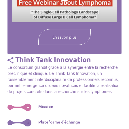
webinaires à venir, des séances précédentes et joignez-vous
à une communauté mondiale passionnée par l’avancement de
notre compréhension des lymphomes et des maladies
connexes.
En savoir plus
Think Tank Innovation
Le consortium grandit grâce à la synergie entre la recherche
préclinique et clinique. Le Think Tank Innovation, un
rassemblement interdisciplinaire de professionnels reconnus,
permet l’émergence d’idées novatrices et facilite la réalisation
de projets concrets dans la recherche sur les lymphomes.
Mission
+
Le Think Tank initie des projets, façonne des initiatives de
Plateforme d'échange
+
R&D, identifie des porteurs et promeut l’unité parmi les