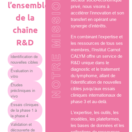
NOTRE MISSION
l’ensemble
privé, nous visons à
accélérer l’innovation et son
de la
transfert en opérant une
synergie d’intérêts.
chaîne
En combinant l’expertise et
R&D
les ressources de tous ses
membres, l’Institut Carnot
CALYM offre un service de
Identification de
nouvelles cibles
R&D unique dans le
diagnostic et le traitement
Évaluation in
du lymphome, allant de
vitro
l’identification de nouvelles
Études
cibles jusqu’aux essais
précliniques in
cliniques internationaux de
vivo
phase 3 et au-delà.
Essais cliniques
de la phase 1 à
L’expertise, les outils, les
la phase 4
modèles, les plateformes,
Validation et
les bases de données et les
découverte de
collections de ressources