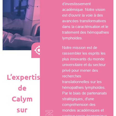
d’investissement
académique. Notre vision
est d’ouvrir la voie à des
avancées transformatives
dans la caractérisation et le
traitement des hémopathies
lymphoïdes.
Notre mission est de
rassembler les esprits les
plus innovants du monde
universitaire et du secteur
privé pour mener des
L’expertise
recherches
translationnelles sur les
de
hémopathies lymphoïdes.
Par le biais de partenariats
Calym
stratégiques, d’une
compréhension des
sur
mondes académiques et
secteur socio-économique