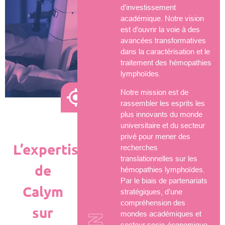
d’investissement
académique. Notre vision
est d’ouvrir la voie à des
avancées transformatives
dans la caractérisation et le
traitement des hémopathies
lymphoïdes.
Notre mission est de
rassembler les esprits les
plus innovants du monde
universitaire et du secteur
privé pour mener des
L’expertise
recherches
translationnelles sur les
de
hémopathies lymphoïdes.
Par le biais de partenariats
Calym
stratégiques, d’une
compréhension des
sur
mondes académiques et
secteur socio-économique