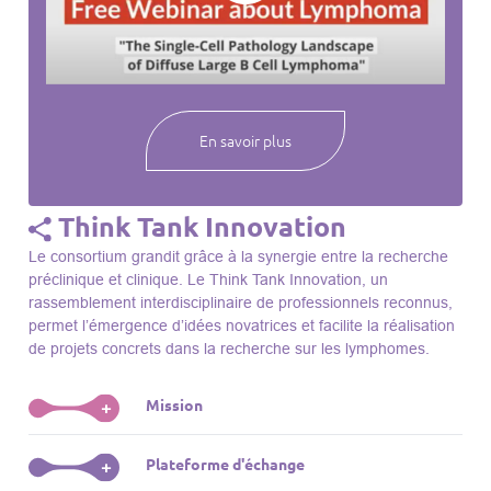
webinaires à venir, des séances précédentes et joignez-vous
à une communauté mondiale passionnée par l’avancement de
notre compréhension des lymphomes et des maladies
connexes.
En savoir plus
Think Tank Innovation
Le consortium grandit grâce à la synergie entre la recherche
préclinique et clinique. Le Think Tank Innovation, un
rassemblement interdisciplinaire de professionnels reconnus,
permet l’émergence d’idées novatrices et facilite la réalisation
de projets concrets dans la recherche sur les lymphomes.
Mission
+
Le Think Tank initie des projets, façonne des initiatives de
Plateforme d'échange
+
R&D, identifie des porteurs et promeut l’unité parmi les