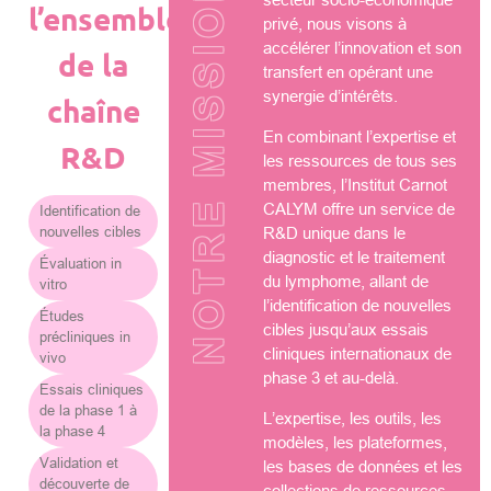
NOTRE MISSION
l’ensemble
privé, nous visons à
accélérer l’innovation et son
de la
transfert en opérant une
synergie d’intérêts.
chaîne
En combinant l’expertise et
R&D
les ressources de tous ses
membres, l’Institut Carnot
CALYM offre un service de
Identification de
nouvelles cibles
R&D unique dans le
diagnostic et le traitement
Évaluation in
du lymphome, allant de
vitro
l’identification de nouvelles
Études
cibles jusqu’aux essais
précliniques in
cliniques internationaux de
vivo
phase 3 et au-delà.
Essais cliniques
de la phase 1 à
L’expertise, les outils, les
la phase 4
modèles, les plateformes,
Validation et
les bases de données et les
découverte de
collections de ressources