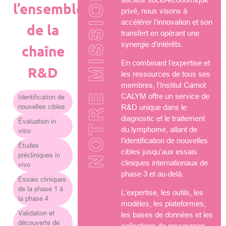
NOTRE MISSION
l’ensemble
privé, nous visons à
accélérer l’innovation et son
de la
transfert en opérant une
synergie d’intérêts.
chaîne
En combinant l’expertise et
R&D
les ressources de tous ses
membres, l’Institut Carnot
CALYM offre un service de
Identification de
nouvelles cibles
R&D unique dans le
diagnostic et le traitement
Évaluation in
du lymphome, allant de
vitro
l’identification de nouvelles
Études
cibles jusqu’aux essais
précliniques in
cliniques internationaux de
vivo
phase 3 et au-delà.
Essais cliniques
de la phase 1 à
L’expertise, les outils, les
la phase 4
modèles, les plateformes,
Validation et
les bases de données et les
découverte de
collections de ressources