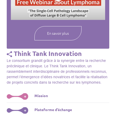
webinaires à venir, des séances précédentes et joignez-vous
à une communauté mondiale passionnée par l’avancement de
notre compréhension des lymphomes et des maladies
connexes.
En savoir plus
Think Tank Innovation
Le consortium grandit grâce à la synergie entre la recherche
préclinique et clinique. Le Think Tank Innovation, un
rassemblement interdisciplinaire de professionnels reconnus,
permet l’émergence d’idées novatrices et facilite la réalisation
de projets concrets dans la recherche sur les lymphomes.
Mission
+
Le Think Tank initie des projets, façonne des initiatives de
Plateforme d'échange
+
R&D, identifie des porteurs et promeut l’unité parmi les