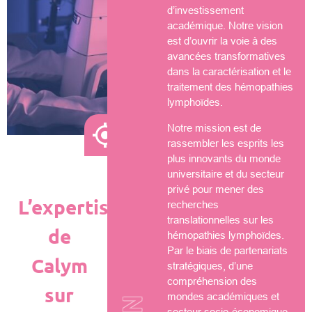
d’investissement
académique. Notre vision
est d’ouvrir la voie à des
avancées transformatives
dans la caractérisation et le
traitement des hémopathies
lymphoïdes.
Notre mission est de
rassembler les esprits les
plus innovants du monde
universitaire et du secteur
privé pour mener des
L’expertise
recherches
translationnelles sur les
de
hémopathies lymphoïdes.
Par le biais de partenariats
Calym
stratégiques, d’une
compréhension des
sur
mondes académiques et
secteur socio-économique