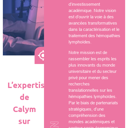
d’investissement
académique. Notre vision
est d’ouvrir la voie à des
avancées transformatives
dans la caractérisation et le
traitement des hémopathies
lymphoïdes.
Notre mission est de
rassembler les esprits les
plus innovants du monde
universitaire et du secteur
privé pour mener des
L’expertise
recherches
translationnelles sur les
de
hémopathies lymphoïdes.
Par le biais de partenariats
Calym
stratégiques, d’une
compréhension des
sur
mondes académiques et
secteur socio-économique