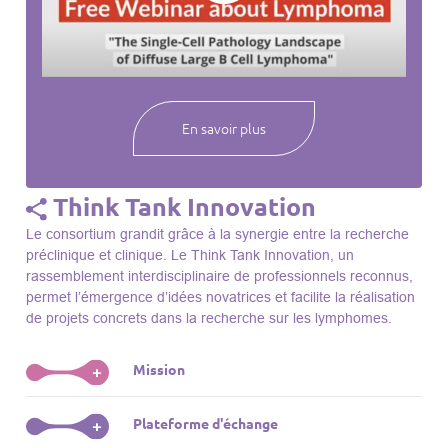
webinaires à venir, des séances précédentes et joignez-vous
à une communauté mondiale passionnée par l’avancement de
notre compréhension des lymphomes et des maladies
connexes.
En savoir plus
Think Tank Innovation
Le consortium grandit grâce à la synergie entre la recherche
préclinique et clinique. Le Think Tank Innovation, un
rassemblement interdisciplinaire de professionnels reconnus,
permet l’émergence d’idées novatrices et facilite la réalisation
de projets concrets dans la recherche sur les lymphomes.
Mission
+
Le Think Tank initie des projets, façonne des initiatives de
Plateforme d'échange
+
R&D, identifie des porteurs et promeut l’unité parmi les