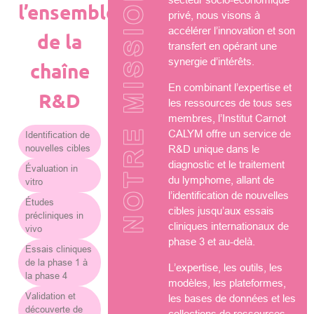
NOTRE MISSION
l’ensemble
privé, nous visons à
accélérer l’innovation et son
de la
transfert en opérant une
synergie d’intérêts.
chaîne
En combinant l’expertise et
R&D
les ressources de tous ses
membres, l’Institut Carnot
CALYM offre un service de
Identification de
nouvelles cibles
R&D unique dans le
diagnostic et le traitement
Évaluation in
du lymphome, allant de
vitro
l’identification de nouvelles
Études
cibles jusqu’aux essais
précliniques in
cliniques internationaux de
vivo
phase 3 et au-delà.
Essais cliniques
de la phase 1 à
L’expertise, les outils, les
la phase 4
modèles, les plateformes,
Validation et
les bases de données et les
découverte de
collections de ressources