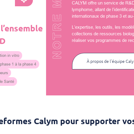
NOTRE MISSION
CALYM offre un service de R&D u
lymphome, allant de l’identificat
internationaux de phase 3 et au-
 l’ensemble
L’expertise, les outils, les mod
collections de ressources biolo
&D
réaliser vos programmes de re
ion in vitro
À propos de l’équipe Cal
 phase 1 à la phase 4
ueurs
 de Santé
teformes Calym pour supporter vos