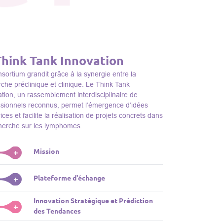
Think Tank Innovation
sortium grandit grâce à la synergie entre la
che préclinique et clinique. Le Think Tank
tion, un rassemblement interdisciplinaire de
ssionnels reconnus, permet l’émergence d’idées
ices et facilite la réalisation de projets concrets dans
cherche sur les lymphomes.
Mission
+
nk Tank initie des projets, façonne des initiatives de
Plateforme d'échange
+
dentifie des porteurs et promeut l’unité parmi les
s du consortium, jouant ainsi un rôle essentiel
Innovation Stratégique et Prédiction
ink Tank sert de plateforme dynamique pour
+
la promotion de la recherche sur les lymphomes.
des Tendances
nter des plateformes technologiques et des