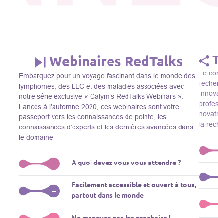
Webinaires RedTalks
Le con
Embarquez pour un voyage fascinant dans le monde des
recher
lymphomes, des LLC et des maladies associées avec
Innova
notre série exclusive « Calym’s RedTalks Webinars ».
profe
Lancés à l’automne 2020, ces webinaires sont votre
novatr
passeport vers les connaissances de pointe, les
la re
connaissances d’experts et les dernières avancées dans
le domaine.
A quoi devez vous vous attendre ?
+
Le Thi
Facilement accessible et ouvert à tous,
R&D, i
Plongez-vous dans un monde de l’éducation que nous
+
partout dans le monde
membre
apportons des experts de renom comme L. Pasqualucci,
Le Th
dans 
M. Sadelain, W. Beguelin, A. Younes, et plus, directement
prése
La connaissance ne connaît pas de frontières! Nos
Ne manquez pas les prochains !