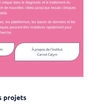
nique dans le diagnostic et le traitement du
ion de nouvelles cibles jusqu’aux essais cliniques
delà.
èles, les plateformes, les bases de données et les
giques peuvent être mobilisés rapidement pour
cherche.
ym
À propos de l’Institut
Carnot Calym
 projets