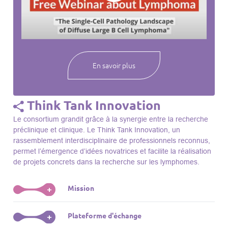
webinaires à venir, des séances précédentes et joignez-vous
à une communauté mondiale passionnée par l’avancement de
notre compréhension des lymphomes et des maladies
connexes.
En savoir plus
Think Tank Innovation
Le consortium grandit grâce à la synergie entre la recherche
préclinique et clinique. Le Think Tank Innovation, un
rassemblement interdisciplinaire de professionnels reconnus,
permet l’émergence d’idées novatrices et facilite la réalisation
de projets concrets dans la recherche sur les lymphomes.
Mission
+
Le Think Tank initie des projets, façonne des initiatives de
Plateforme d'échange
+
R&D, identifie des porteurs et promeut l’unité parmi les