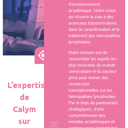
d’investissement
académique. Notre vision
est d’ouvrir la voie à des
avancées transformatives
dans la caractérisation et le
traitement des hémopathies
lymphoïdes.
Notre mission est de
rassembler les esprits les
plus innovants du monde
universitaire et du secteur
privé pour mener des
L’expertise
recherches
translationnelles sur les
de
hémopathies lymphoïdes.
Par le biais de partenariats
Calym
stratégiques, d’une
compréhension des
sur
mondes académiques et
secteur socio-économique