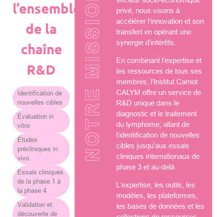
NOTRE MISSION
l’ensemble
privé, nous visons à
accélérer l’innovation et son
de la
transfert en opérant une
synergie d’intérêts.
chaîne
En combinant l’expertise et
R&D
les ressources de tous ses
membres, l’Institut Carnot
CALYM offre un service de
Identification de
nouvelles cibles
R&D unique dans le
diagnostic et le traitement
Évaluation in
du lymphome, allant de
vitro
l’identification de nouvelles
Études
cibles jusqu’aux essais
précliniques in
cliniques internationaux de
vivo
phase 3 et au-delà.
Essais cliniques
de la phase 1 à
L’expertise, les outils, les
la phase 4
modèles, les plateformes,
Validation et
les bases de données et les
découverte de
collections de ressources