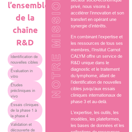
NOTRE MISSION
l’ensemble
privé, nous visons à
accélérer l’innovation et son
de la
transfert en opérant une
synergie d’intérêts.
chaîne
En combinant l’expertise et
R&D
les ressources de tous ses
membres, l’Institut Carnot
CALYM offre un service de
Identification de
nouvelles cibles
R&D unique dans le
diagnostic et le traitement
Évaluation in
du lymphome, allant de
vitro
l’identification de nouvelles
Études
cibles jusqu’aux essais
précliniques in
cliniques internationaux de
vivo
phase 3 et au-delà.
Essais cliniques
de la phase 1 à
L’expertise, les outils, les
la phase 4
modèles, les plateformes,
Validation et
les bases de données et les
découverte de
collections de ressources