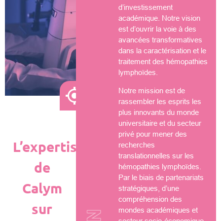
d’investissement
académique. Notre vision
est d’ouvrir la voie à des
avancées transformatives
dans la caractérisation et le
traitement des hémopathies
lymphoïdes.
Notre mission est de
rassembler les esprits les
plus innovants du monde
universitaire et du secteur
privé pour mener des
L’expertise
recherches
translationnelles sur les
de
hémopathies lymphoïdes.
Par le biais de partenariats
Calym
stratégiques, d’une
compréhension des
sur
mondes académiques et
secteur socio-économique