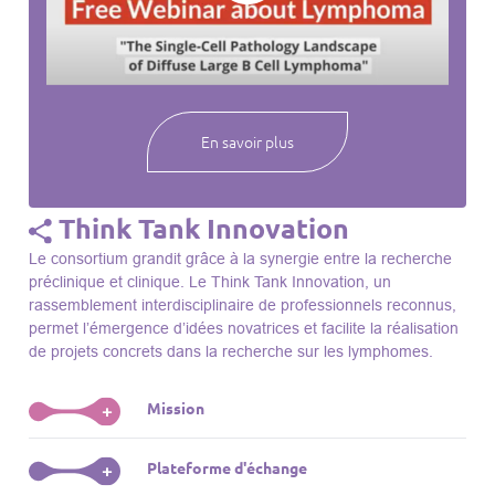
webinaires à venir, des séances précédentes et joignez-vous
à une communauté mondiale passionnée par l’avancement de
notre compréhension des lymphomes et des maladies
connexes.
En savoir plus
Think Tank Innovation
Le consortium grandit grâce à la synergie entre la recherche
préclinique et clinique. Le Think Tank Innovation, un
rassemblement interdisciplinaire de professionnels reconnus,
permet l’émergence d’idées novatrices et facilite la réalisation
de projets concrets dans la recherche sur les lymphomes.
Mission
+
Le Think Tank initie des projets, façonne des initiatives de
Plateforme d'échange
+
R&D, identifie des porteurs et promeut l’unité parmi les