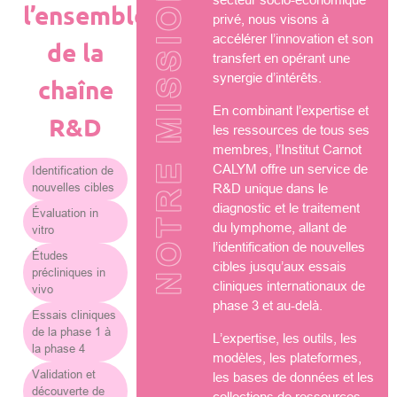
NOTRE MISSION
l’ensemble
privé, nous visons à
accélérer l’innovation et son
de la
transfert en opérant une
synergie d’intérêts.
chaîne
En combinant l’expertise et
R&D
les ressources de tous ses
membres, l’Institut Carnot
CALYM offre un service de
Identification de
nouvelles cibles
R&D unique dans le
diagnostic et le traitement
Évaluation in
du lymphome, allant de
vitro
l’identification de nouvelles
Études
cibles jusqu’aux essais
précliniques in
cliniques internationaux de
vivo
phase 3 et au-delà.
Essais cliniques
de la phase 1 à
L’expertise, les outils, les
la phase 4
modèles, les plateformes,
Validation et
les bases de données et les
découverte de
collections de ressources