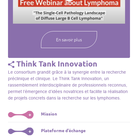
webinaires à venir, des séances précédentes et joignez-vous
à une communauté mondiale passionnée par l’avancement de
notre compréhension des lymphomes et des maladies
connexes.
En savoir plus
Think Tank Innovation
Le consortium grandit grâce à la synergie entre la recherche
préclinique et clinique. Le Think Tank Innovation, un
rassemblement interdisciplinaire de professionnels reconnus,
permet l’émergence d’idées novatrices et facilite la réalisation
de projets concrets dans la recherche sur les lymphomes.
Mission
+
Le Think Tank initie des projets, façonne des initiatives de
Plateforme d'échange
+
R&D, identifie des porteurs et promeut l’unité parmi les