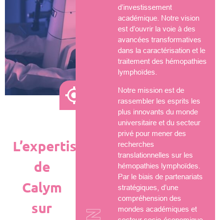
d’investissement
académique. Notre vision
est d’ouvrir la voie à des
avancées transformatives
dans la caractérisation et le
traitement des hémopathies
lymphoïdes.
Notre mission est de
rassembler les esprits les
plus innovants du monde
universitaire et du secteur
privé pour mener des
L’expertise
recherches
translationnelles sur les
de
hémopathies lymphoïdes.
Par le biais de partenariats
Calym
stratégiques, d’une
compréhension des
sur
mondes académiques et
secteur socio-économique