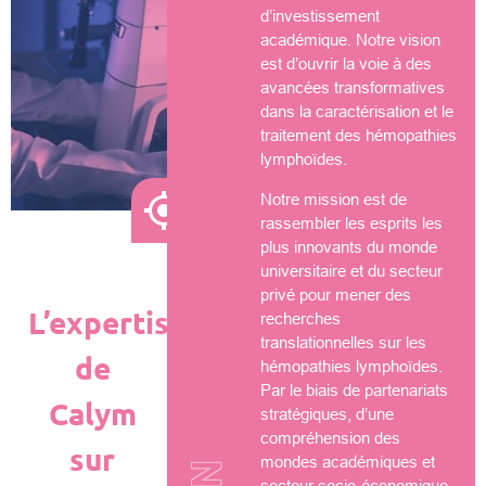
d’investissement
académique. Notre vision
est d’ouvrir la voie à des
avancées transformatives
dans la caractérisation et le
traitement des hémopathies
lymphoïdes.
Notre mission est de
rassembler les esprits les
plus innovants du monde
universitaire et du secteur
privé pour mener des
L’expertise
recherches
translationnelles sur les
de
hémopathies lymphoïdes.
Par le biais de partenariats
Calym
stratégiques, d’une
compréhension des
sur
mondes académiques et
secteur socio-économique