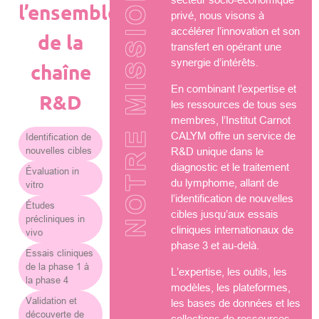
NOTRE MISSION
l’ensemble
privé, nous visons à
accélérer l’innovation et son
de la
transfert en opérant une
synergie d’intérêts.
chaîne
En combinant l’expertise et
R&D
les ressources de tous ses
membres, l’Institut Carnot
CALYM offre un service de
Identification de
nouvelles cibles
R&D unique dans le
diagnostic et le traitement
Évaluation in
du lymphome, allant de
vitro
l’identification de nouvelles
Études
cibles jusqu’aux essais
précliniques in
cliniques internationaux de
vivo
phase 3 et au-delà.
Essais cliniques
de la phase 1 à
L’expertise, les outils, les
la phase 4
modèles, les plateformes,
Validation et
les bases de données et les
découverte de
collections de ressources