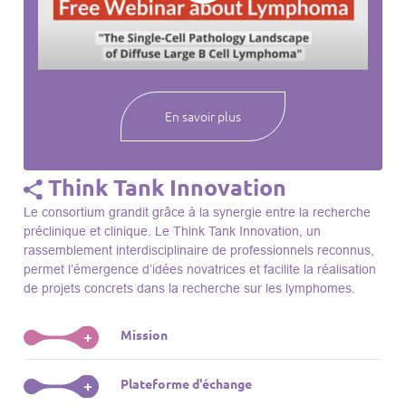
webinaires à venir, des séances précédentes et joignez-vous
à une communauté mondiale passionnée par l’avancement de
notre compréhension des lymphomes et des maladies
connexes.
En savoir plus
Think Tank Innovation
Le consortium grandit grâce à la synergie entre la recherche
préclinique et clinique. Le Think Tank Innovation, un
rassemblement interdisciplinaire de professionnels reconnus,
permet l’émergence d’idées novatrices et facilite la réalisation
de projets concrets dans la recherche sur les lymphomes.
Mission
+
Le Think Tank initie des projets, façonne des initiatives de
Plateforme d'échange
+
R&D, identifie des porteurs et promeut l’unité parmi les