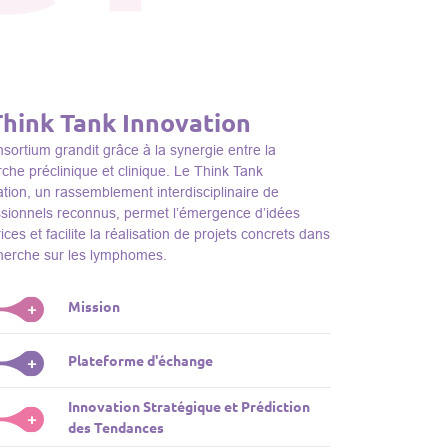
Think Tank Innovation
sortium grandit grâce à la synergie entre la
che préclinique et clinique. Le Think Tank
tion, un rassemblement interdisciplinaire de
ssionnels reconnus, permet l’émergence d’idées
ices et facilite la réalisation de projets concrets dans
cherche sur les lymphomes.
Mission
+
nk Tank initie des projets, façonne des initiatives de
Plateforme d'échange
+
dentifie des porteurs et promeut l’unité parmi les
s du consortium, jouant ainsi un rôle essentiel
Innovation Stratégique et Prédiction
ink Tank sert de plateforme dynamique pour
+
la promotion de la recherche sur les lymphomes.
des Tendances
nter des plateformes technologiques et des