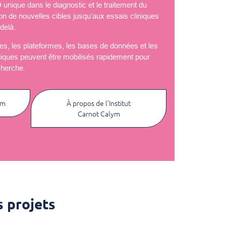
nique dans le diagnostic et le traitement du
ion de nouvelles cibles jusqu’aux essais cliniques
delà.
èles, les plateformes, les bases de données et les
giques peuvent être mobilisés rapidement pour
cherche.
ym
À propos de l’Institut
Carnot Calym
 projets