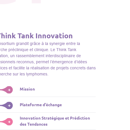
Think Tank Innovation
sortium grandit grâce à la synergie entre la
che préclinique et clinique. Le Think Tank
tion, un rassemblement interdisciplinaire de
ssionnels reconnus, permet l’émergence d’idées
ices et facilite la réalisation de projets concrets dans
cherche sur les lymphomes.
Mission
+
nk Tank initie des projets, façonne des initiatives de
Plateforme d'échange
+
dentifie des porteurs et promeut l’unité parmi les
s du consortium, jouant ainsi un rôle essentiel
Innovation Stratégique et Prédiction
ink Tank sert de plateforme dynamique pour
+
la promotion de la recherche sur les lymphomes.
des Tendances
nter des plateformes technologiques et des