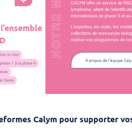
NOTRE MISSION
CALYM offre un service de R&D u
lymphome, allant de l’identificat
internationaux de phase 3 et au-
 l’ensemble
L’expertise, les outils, les mod
collections de ressources biolo
&D
réaliser vos programmes de re
ion in vitro
À propos de l’équipe Cal
 phase 1 à la phase 4
ueurs
 de Santé
teformes Calym pour supporter vos