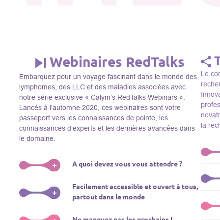
Webinaires RedTalks
Le con
Embarquez pour un voyage fascinant dans le monde des
recher
lymphomes, des LLC et des maladies associées avec
Innova
notre série exclusive « Calym’s RedTalks Webinars ».
profe
Lancés à l’automne 2020, ces webinaires sont votre
novatr
passeport vers les connaissances de pointe, les
la re
connaissances d’experts et les dernières avancées dans
le domaine.
A quoi devez vous vous attendre ?
+
Le Thi
Facilement accessible et ouvert à tous,
R&D, i
Plongez-vous dans un monde de l’éducation que nous
+
partout dans le monde
membre
apportons des experts de renom comme L. Pasqualucci,
Le Th
dans 
M. Sadelain, W. Beguelin, A. Younes, et plus, directement
prése
La connaissance ne connaît pas de frontières! Nos
Ne manquez pas les prochains !