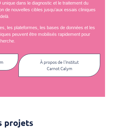
nique dans le diagnostic et le traitement du
ion de nouvelles cibles jusqu’aux essais cliniques
delà.
èles, les plateformes, les bases de données et les
giques peuvent être mobilisés rapidement pour
cherche.
ym
À propos de l’Institut
Carnot Calym
 projets