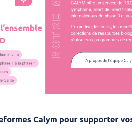
NOTRE MISSION
CALYM offre un service de R&D u
lymphome, allant de l’identificat
internationaux de phase 3 et au-
 l’ensemble
L’expertise, les outils, les mod
collections de ressources biolo
&D
réaliser vos programmes de re
ion in vitro
À propos de l’équipe Cal
 phase 1 à la phase 4
ueurs
 de Santé
teformes Calym pour supporter vos