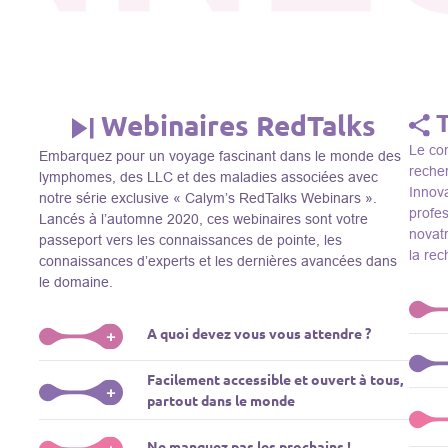
Webinaires RedTalks
Le con
Embarquez pour un voyage fascinant dans le monde des
recher
lymphomes, des LLC et des maladies associées avec
Innova
notre série exclusive « Calym’s RedTalks Webinars ».
profe
Lancés à l’automne 2020, ces webinaires sont votre
novatr
passeport vers les connaissances de pointe, les
la re
connaissances d’experts et les dernières avancées dans
le domaine.
A quoi devez vous vous attendre ?
+
Le Thi
Facilement accessible et ouvert à tous,
R&D, i
Plongez-vous dans un monde de l’éducation que nous
+
partout dans le monde
membre
apportons des experts de renom comme L. Pasqualucci,
Le Th
dans 
M. Sadelain, W. Beguelin, A. Younes, et plus, directement
prése
La connaissance ne connaît pas de frontières! Nos
Ne manquez pas les prochains !