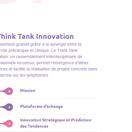
Think Tank Innovation
sortium grandit grâce à la synergie entre la
che préclinique et clinique. Le Think Tank
tion, un rassemblement interdisciplinaire de
ssionnels reconnus, permet l’émergence d’idées
ices et facilite la réalisation de projets concrets dans
cherche sur les lymphomes.
Mission
+
nk Tank initie des projets, façonne des initiatives de
Plateforme d'échange
+
dentifie des porteurs et promeut l’unité parmi les
s du consortium, jouant ainsi un rôle essentiel
Innovation Stratégique et Prédiction
ink Tank sert de plateforme dynamique pour
+
la promotion de la recherche sur les lymphomes.
des Tendances
nter des plateformes technologiques et des