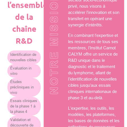
NOTRE MISSION
l’ensemble
privé, nous visons à
accélérer l’innovation et son
de la
transfert en opérant une
synergie d’intérêts.
chaîne
En combinant l’expertise et
R&D
les ressources de tous ses
membres, l’Institut Carnot
CALYM offre un service de
Identification de
nouvelles cibles
R&D unique dans le
diagnostic et le traitement
Évaluation in
du lymphome, allant de
vitro
l’identification de nouvelles
Études
cibles jusqu’aux essais
précliniques in
cliniques internationaux de
vivo
phase 3 et au-delà.
Essais cliniques
de la phase 1 à
L’expertise, les outils, les
la phase 4
modèles, les plateformes,
Validation et
les bases de données et les
découverte de
collections de ressources