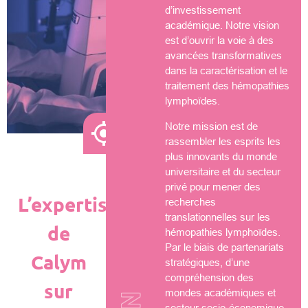
d’investissement
académique. Notre vision
est d’ouvrir la voie à des
avancées transformatives
dans la caractérisation et le
traitement des hémopathies
lymphoïdes.
Notre mission est de
rassembler les esprits les
plus innovants du monde
universitaire et du secteur
privé pour mener des
L’expertise
recherches
translationnelles sur les
de
hémopathies lymphoïdes.
Par le biais de partenariats
Calym
stratégiques, d’une
compréhension des
sur
mondes académiques et
secteur socio-économique