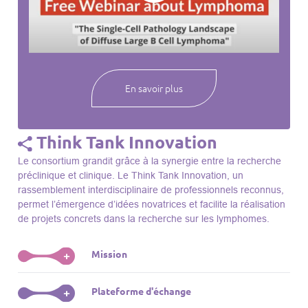
webinaires à venir, des séances précédentes et joignez-vous
à une communauté mondiale passionnée par l’avancement de
notre compréhension des lymphomes et des maladies
connexes.
En savoir plus
Think Tank Innovation
Le consortium grandit grâce à la synergie entre la recherche
préclinique et clinique. Le Think Tank Innovation, un
rassemblement interdisciplinaire de professionnels reconnus,
permet l’émergence d’idées novatrices et facilite la réalisation
de projets concrets dans la recherche sur les lymphomes.
Mission
+
Le Think Tank initie des projets, façonne des initiatives de
Plateforme d'échange
+
R&D, identifie des porteurs et promeut l’unité parmi les