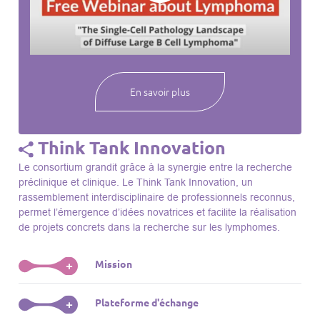
webinaires à venir, des séances précédentes et joignez-vous
à une communauté mondiale passionnée par l’avancement de
notre compréhension des lymphomes et des maladies
connexes.
En savoir plus
Think Tank Innovation
Le consortium grandit grâce à la synergie entre la recherche
préclinique et clinique. Le Think Tank Innovation, un
rassemblement interdisciplinaire de professionnels reconnus,
permet l’émergence d’idées novatrices et facilite la réalisation
de projets concrets dans la recherche sur les lymphomes.
Mission
+
Le Think Tank initie des projets, façonne des initiatives de
Plateforme d'échange
+
R&D, identifie des porteurs et promeut l’unité parmi les