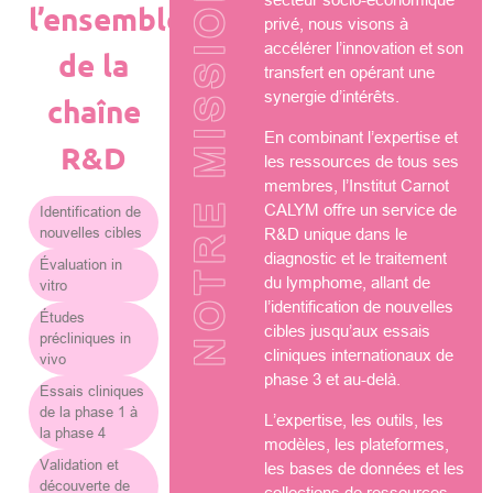
NOTRE MISSION
l’ensemble
privé, nous visons à
accélérer l’innovation et son
de la
transfert en opérant une
synergie d’intérêts.
chaîne
En combinant l’expertise et
R&D
les ressources de tous ses
membres, l’Institut Carnot
CALYM offre un service de
Identification de
nouvelles cibles
R&D unique dans le
diagnostic et le traitement
Évaluation in
du lymphome, allant de
vitro
l’identification de nouvelles
Études
cibles jusqu’aux essais
précliniques in
cliniques internationaux de
vivo
phase 3 et au-delà.
Essais cliniques
de la phase 1 à
L’expertise, les outils, les
la phase 4
modèles, les plateformes,
Validation et
les bases de données et les
découverte de
collections de ressources