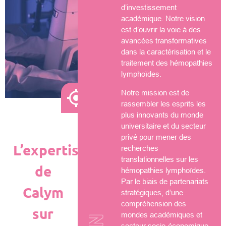
d’investissement
académique. Notre vision
est d’ouvrir la voie à des
avancées transformatives
dans la caractérisation et le
traitement des hémopathies
lymphoïdes.
Notre mission est de
rassembler les esprits les
plus innovants du monde
universitaire et du secteur
privé pour mener des
L’expertise
recherches
translationnelles sur les
de
hémopathies lymphoïdes.
Par le biais de partenariats
Calym
stratégiques, d’une
compréhension des
sur
mondes académiques et
secteur socio-économique