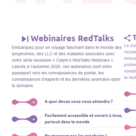
Webinaires RedTalks
Le con
Embarquez pour un voyage fascinant dans le monde des
recher
lymphomes, des LLC et des maladies associées avec
Innova
notre série exclusive « Calym’s RedTalks Webinars ».
profe
Lancés à l’automne 2020, ces webinaires sont votre
novatr
passeport vers les connaissances de pointe, les
la re
connaissances d’experts et les dernières avancées dans
le domaine.
A quoi devez vous vous attendre ?
+
Le Thi
Facilement accessible et ouvert à tous,
R&D, i
Plongez-vous dans un monde de l’éducation que nous
+
partout dans le monde
membre
apportons des experts de renom comme L. Pasqualucci,
Le Th
dans 
M. Sadelain, W. Beguelin, A. Younes, et plus, directement
prése
La connaissance ne connaît pas de frontières! Nos
Ne manquez pas les prochains !