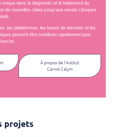
nique dans le diagnostic et le traitement du
ion de nouvelles cibles jusqu’aux essais cliniques
delà.
èles, les plateformes, les bases de données et les
giques peuvent être mobilisés rapidement pour
cherche.
ym
À propos de l’Institut
Carnot Calym
 projets