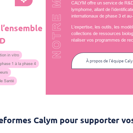
NOTRE MISSION
CALYM offre un service de R&D u
lymphome, allant de l’identificat
internationaux de phase 3 et au-
 l’ensemble
L’expertise, les outils, les mod
collections de ressources biolo
&D
réaliser vos programmes de re
ion in vitro
À propos de l’équipe Cal
 phase 1 à la phase 4
ueurs
 de Santé
teformes Calym pour supporter vos