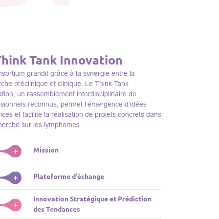
Think Tank Innovation
sortium grandit grâce à la synergie entre la
che préclinique et clinique. Le Think Tank
tion, un rassemblement interdisciplinaire de
ssionnels reconnus, permet l’émergence d’idées
ices et facilite la réalisation de projets concrets dans
cherche sur les lymphomes.
Mission
+
nk Tank initie des projets, façonne des initiatives de
Plateforme d'échange
+
dentifie des porteurs et promeut l’unité parmi les
s du consortium, jouant ainsi un rôle essentiel
Innovation Stratégique et Prédiction
ink Tank sert de plateforme dynamique pour
+
la promotion de la recherche sur les lymphomes.
des Tendances
nter des plateformes technologiques et des