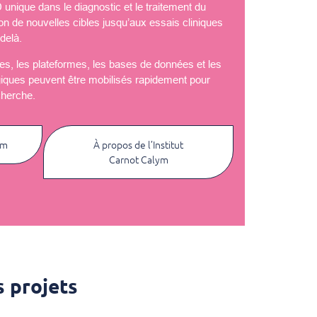
nique dans le diagnostic et le traitement du
ion de nouvelles cibles jusqu’aux essais cliniques
delà.
èles, les plateformes, les bases de données et les
giques peuvent être mobilisés rapidement pour
cherche.
ym
À propos de l’Institut
Carnot Calym
 projets