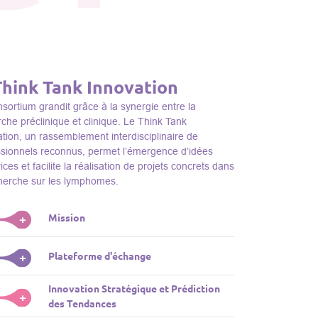
Think Tank Innovation
sortium grandit grâce à la synergie entre la
che préclinique et clinique. Le Think Tank
tion, un rassemblement interdisciplinaire de
ssionnels reconnus, permet l’émergence d’idées
ices et facilite la réalisation de projets concrets dans
cherche sur les lymphomes.
Mission
+
nk Tank initie des projets, façonne des initiatives de
Plateforme d'échange
+
dentifie des porteurs et promeut l’unité parmi les
s du consortium, jouant ainsi un rôle essentiel
Innovation Stratégique et Prédiction
ink Tank sert de plateforme dynamique pour
+
la promotion de la recherche sur les lymphomes.
des Tendances
nter des plateformes technologiques et des