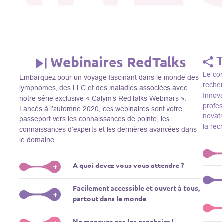
Webinaires RedTalks
Le con
Embarquez pour un voyage fascinant dans le monde des
recher
lymphomes, des LLC et des maladies associées avec
Innova
notre série exclusive « Calym’s RedTalks Webinars ».
profe
Lancés à l’automne 2020, ces webinaires sont votre
novatr
passeport vers les connaissances de pointe, les
la re
connaissances d’experts et les dernières avancées dans
le domaine.
A quoi devez vous vous attendre ?
+
Le Thi
Facilement accessible et ouvert à tous,
R&D, i
Plongez-vous dans un monde de l’éducation que nous
+
partout dans le monde
membre
apportons des experts de renom comme L. Pasqualucci,
Le Th
dans 
M. Sadelain, W. Beguelin, A. Younes, et plus, directement
prése
La connaissance ne connaît pas de frontières! Nos
Ne manquez pas les prochains !