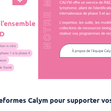
NOTRE MISSION
CALYM offre un service de R&D u
lymphome, allant de l’identificat
internationaux de phase 3 et au-
 l’ensemble
L’expertise, les outils, les mod
collections de ressources biolo
&D
réaliser vos programmes de re
ion in vitro
À propos de l’équipe Cal
 phase 1 à la phase 4
ueurs
 de Santé
teformes Calym pour supporter vos