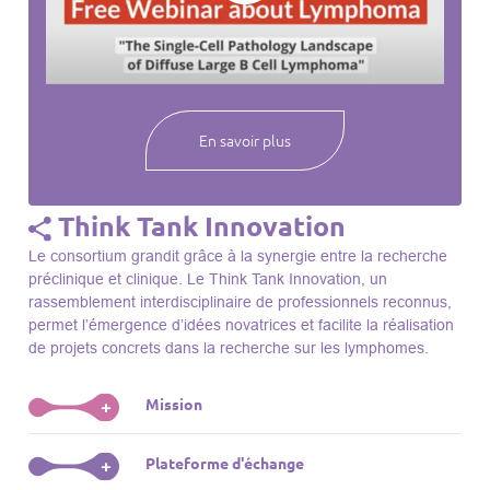
webinaires à venir, des séances précédentes et joignez-vous
à une communauté mondiale passionnée par l’avancement de
notre compréhension des lymphomes et des maladies
connexes.
En savoir plus
Think Tank Innovation
Le consortium grandit grâce à la synergie entre la recherche
préclinique et clinique. Le Think Tank Innovation, un
rassemblement interdisciplinaire de professionnels reconnus,
permet l’émergence d’idées novatrices et facilite la réalisation
de projets concrets dans la recherche sur les lymphomes.
Mission
+
Le Think Tank initie des projets, façonne des initiatives de
Plateforme d'échange
+
R&D, identifie des porteurs et promeut l’unité parmi les