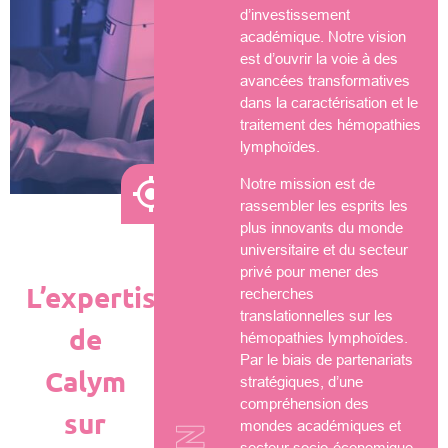
d’investissement
académique. Notre vision
est d’ouvrir la voie à des
avancées transformatives
dans la caractérisation et le
traitement des hémopathies
lymphoïdes.
Notre mission est de
rassembler les esprits les
plus innovants du monde
universitaire et du secteur
privé pour mener des
L’expertise
recherches
translationnelles sur les
de
hémopathies lymphoïdes.
Par le biais de partenariats
Calym
stratégiques, d’une
compréhension des
sur
mondes académiques et
secteur socio-économique