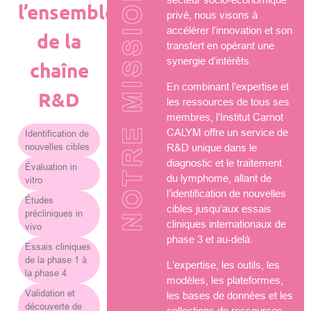
NOTRE MISSION
l’ensemble
privé, nous visons à
accélérer l’innovation et son
de la
transfert en opérant une
synergie d’intérêts.
chaîne
En combinant l’expertise et
R&D
les ressources de tous ses
membres, l’Institut Carnot
CALYM offre un service de
Identification de
nouvelles cibles
R&D unique dans le
diagnostic et le traitement
Évaluation in
du lymphome, allant de
vitro
l’identification de nouvelles
Études
cibles jusqu’aux essais
précliniques in
cliniques internationaux de
vivo
phase 3 et au-delà.
Essais cliniques
de la phase 1 à
L’expertise, les outils, les
la phase 4
modèles, les plateformes,
Validation et
les bases de données et les
découverte de
collections de ressources