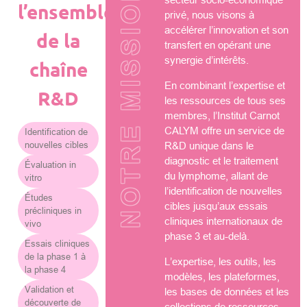
NOTRE MISSION
l’ensemble
privé, nous visons à
accélérer l’innovation et son
de la
transfert en opérant une
synergie d’intérêts.
chaîne
En combinant l’expertise et
R&D
les ressources de tous ses
membres, l’Institut Carnot
CALYM offre un service de
Identification de
nouvelles cibles
R&D unique dans le
diagnostic et le traitement
Évaluation in
du lymphome, allant de
vitro
l’identification de nouvelles
Études
cibles jusqu’aux essais
précliniques in
cliniques internationaux de
vivo
phase 3 et au-delà.
Essais cliniques
de la phase 1 à
L’expertise, les outils, les
la phase 4
modèles, les plateformes,
Validation et
les bases de données et les
découverte de
collections de ressources