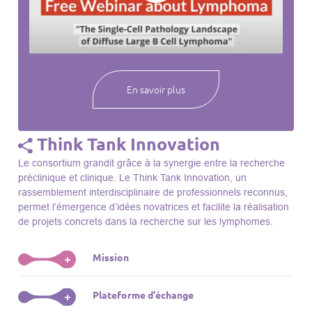
webinaires à venir, des séances précédentes et joignez-vous
à une communauté mondiale passionnée par l’avancement de
notre compréhension des lymphomes et des maladies
connexes.
En savoir plus
Think Tank Innovation
Le consortium grandit grâce à la synergie entre la recherche
préclinique et clinique. Le Think Tank Innovation, un
rassemblement interdisciplinaire de professionnels reconnus,
permet l’émergence d’idées novatrices et facilite la réalisation
de projets concrets dans la recherche sur les lymphomes.
Mission
+
Le Think Tank initie des projets, façonne des initiatives de
Plateforme d'échange
+
R&D, identifie des porteurs et promeut l’unité parmi les