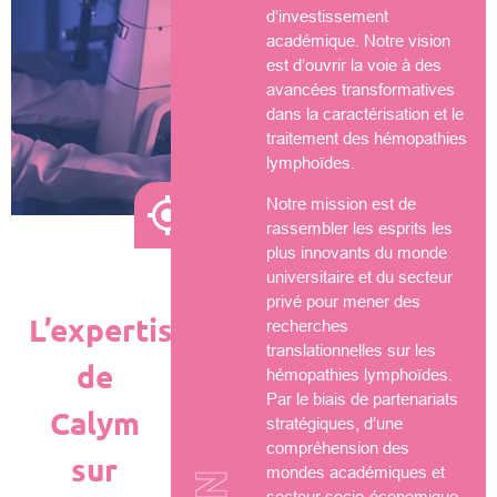
d’investissement
académique. Notre vision
est d’ouvrir la voie à des
avancées transformatives
dans la caractérisation et le
traitement des hémopathies
lymphoïdes.
Notre mission est de
rassembler les esprits les
plus innovants du monde
universitaire et du secteur
privé pour mener des
L’expertise
recherches
translationnelles sur les
de
hémopathies lymphoïdes.
Par le biais de partenariats
Calym
stratégiques, d’une
compréhension des
sur
mondes académiques et
secteur socio-économique