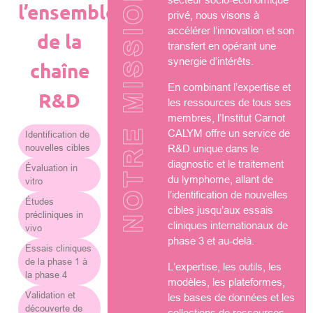
NOTRE MISSION
l’ensemble
privé, nous visons à
accélérer l’innovation et son
de la
transfert en opérant une
synergie d’intérêts.
chaîne
En combinant l’expertise et
R&D
les ressources de tous ses
membres, l’Institut Carnot
CALYM offre un service de
Identification de
nouvelles cibles
R&D unique dans le
diagnostic et le traitement
Évaluation in
du lymphome, allant de
vitro
l’identification de nouvelles
Études
cibles jusqu’aux essais
précliniques in
cliniques internationaux de
vivo
phase 3 et au-delà.
Essais cliniques
de la phase 1 à
L’expertise, les outils, les
la phase 4
modèles, les plateformes,
Validation et
les bases de données et les
découverte de
collections de ressources