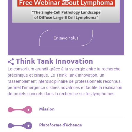
webinaires à venir, des séances précédentes et joignez-vous
à une communauté mondiale passionnée par l’avancement de
notre compréhension des lymphomes et des maladies
connexes.
En savoir plus
Think Tank Innovation
Le consortium grandit grâce à la synergie entre la recherche
préclinique et clinique. Le Think Tank Innovation, un
rassemblement interdisciplinaire de professionnels reconnus,
permet l’émergence d’idées novatrices et facilite la réalisation
de projets concrets dans la recherche sur les lymphomes.
Mission
+
Le Think Tank initie des projets, façonne des initiatives de
Plateforme d'échange
+
R&D, identifie des porteurs et promeut l’unité parmi les