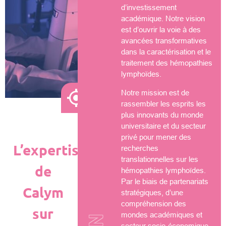
d’investissement
académique. Notre vision
est d’ouvrir la voie à des
avancées transformatives
dans la caractérisation et le
traitement des hémopathies
lymphoïdes.
Notre mission est de
rassembler les esprits les
plus innovants du monde
universitaire et du secteur
privé pour mener des
L’expertise
recherches
translationnelles sur les
de
hémopathies lymphoïdes.
Par le biais de partenariats
Calym
stratégiques, d’une
compréhension des
sur
mondes académiques et
secteur socio-économique