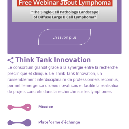
webinaires à venir, des séances précédentes et joignez-vous
à une communauté mondiale passionnée par l’avancement de
notre compréhension des lymphomes et des maladies
connexes.
En savoir plus
Think Tank Innovation
Le consortium grandit grâce à la synergie entre la recherche
préclinique et clinique. Le Think Tank Innovation, un
rassemblement interdisciplinaire de professionnels reconnus,
permet l’émergence d’idées novatrices et facilite la réalisation
de projets concrets dans la recherche sur les lymphomes.
Mission
+
Le Think Tank initie des projets, façonne des initiatives de
Plateforme d'échange
+
R&D, identifie des porteurs et promeut l’unité parmi les