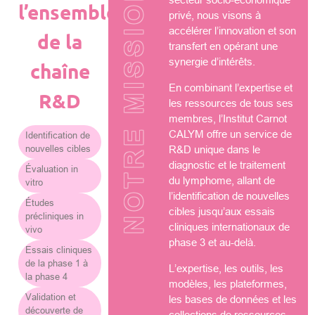
NOTRE MISSION
l’ensemble
privé, nous visons à
accélérer l’innovation et son
de la
transfert en opérant une
synergie d’intérêts.
chaîne
En combinant l’expertise et
R&D
les ressources de tous ses
membres, l’Institut Carnot
CALYM offre un service de
Identification de
nouvelles cibles
R&D unique dans le
diagnostic et le traitement
Évaluation in
du lymphome, allant de
vitro
l’identification de nouvelles
Études
cibles jusqu’aux essais
précliniques in
cliniques internationaux de
vivo
phase 3 et au-delà.
Essais cliniques
de la phase 1 à
L’expertise, les outils, les
la phase 4
modèles, les plateformes,
Validation et
les bases de données et les
découverte de
collections de ressources