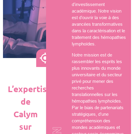
d’investissement
académique. Notre vision
est d’ouvrir la voie à des
avancées transformatives
dans la caractérisation et le
traitement des hémopathies
lymphoïdes.
Notre mission est de
rassembler les esprits les
plus innovants du monde
universitaire et du secteur
privé pour mener des
L’expertise
recherches
translationnelles sur les
de
hémopathies lymphoïdes.
Par le biais de partenariats
Calym
stratégiques, d’une
compréhension des
sur
mondes académiques et
secteur socio-économique