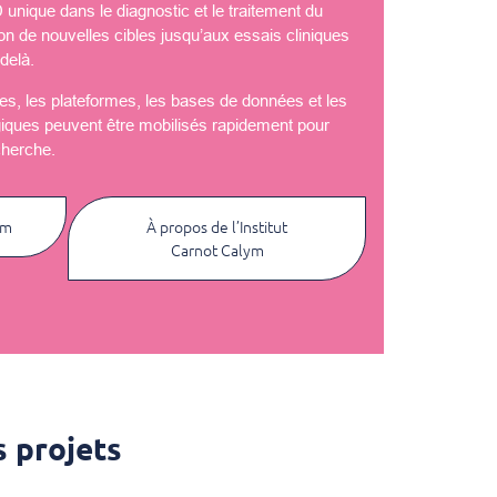
nique dans le diagnostic et le traitement du
ion de nouvelles cibles jusqu’aux essais cliniques
delà.
èles, les plateformes, les bases de données et les
giques peuvent être mobilisés rapidement pour
cherche.
ym
À propos de l’Institut
Carnot Calym
 projets