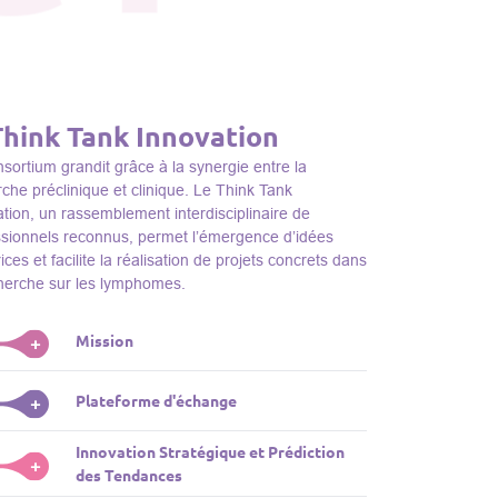
Think Tank Innovation
sortium grandit grâce à la synergie entre la
che préclinique et clinique. Le Think Tank
tion, un rassemblement interdisciplinaire de
ssionnels reconnus, permet l’émergence d’idées
ices et facilite la réalisation de projets concrets dans
cherche sur les lymphomes.
Mission
+
nk Tank initie des projets, façonne des initiatives de
Plateforme d'échange
+
dentifie des porteurs et promeut l’unité parmi les
s du consortium, jouant ainsi un rôle essentiel
Innovation Stratégique et Prédiction
ink Tank sert de plateforme dynamique pour
+
la promotion de la recherche sur les lymphomes.
des Tendances
nter des plateformes technologiques et des