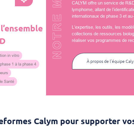
NOTRE MISSION
CALYM offre un service de R&D u
lymphome, allant de l’identificat
internationaux de phase 3 et au-
 l’ensemble
L’expertise, les outils, les mod
collections de ressources biolo
&D
réaliser vos programmes de re
ion in vitro
À propos de l’équipe Cal
 phase 1 à la phase 4
ueurs
 de Santé
teformes Calym pour supporter vos