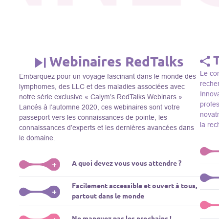
Webinaires RedTalks
Le con
Embarquez pour un voyage fascinant dans le monde des
recher
lymphomes, des LLC et des maladies associées avec
Innova
notre série exclusive « Calym’s RedTalks Webinars ».
profe
Lancés à l’automne 2020, ces webinaires sont votre
novatr
passeport vers les connaissances de pointe, les
la re
connaissances d’experts et les dernières avancées dans
le domaine.
A quoi devez vous vous attendre ?
+
Le Thi
Facilement accessible et ouvert à tous,
R&D, i
Plongez-vous dans un monde de l’éducation que nous
+
partout dans le monde
membre
apportons des experts de renom comme L. Pasqualucci,
Le Th
dans 
M. Sadelain, W. Beguelin, A. Younes, et plus, directement
prése
La connaissance ne connaît pas de frontières! Nos
Ne manquez pas les prochains !