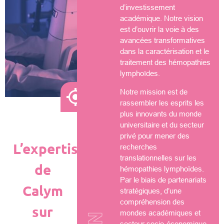
d’investissement
académique. Notre vision
est d’ouvrir la voie à des
avancées transformatives
dans la caractérisation et le
traitement des hémopathies
lymphoïdes.
Notre mission est de
rassembler les esprits les
plus innovants du monde
universitaire et du secteur
privé pour mener des
L’expertise
recherches
translationnelles sur les
de
hémopathies lymphoïdes.
Par le biais de partenariats
Calym
stratégiques, d’une
compréhension des
sur
mondes académiques et
secteur socio-économique