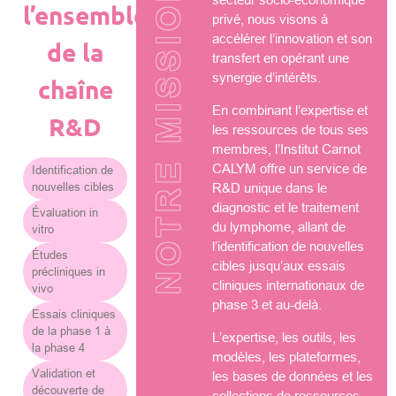
NOTRE MISSION
l’ensemble
privé, nous visons à
accélérer l’innovation et son
de la
transfert en opérant une
synergie d’intérêts.
chaîne
En combinant l’expertise et
R&D
les ressources de tous ses
membres, l’Institut Carnot
CALYM offre un service de
Identification de
nouvelles cibles
R&D unique dans le
diagnostic et le traitement
Évaluation in
du lymphome, allant de
vitro
l’identification de nouvelles
Études
cibles jusqu’aux essais
précliniques in
cliniques internationaux de
vivo
phase 3 et au-delà.
Essais cliniques
de la phase 1 à
L’expertise, les outils, les
la phase 4
modèles, les plateformes,
Validation et
les bases de données et les
découverte de
collections de ressources