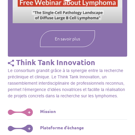
webinaires à venir, des séances précédentes et joignez-vous
à une communauté mondiale passionnée par l’avancement de
notre compréhension des lymphomes et des maladies
connexes.
En savoir plus
Think Tank Innovation
Le consortium grandit grâce à la synergie entre la recherche
préclinique et clinique. Le Think Tank Innovation, un
rassemblement interdisciplinaire de professionnels reconnus,
permet l’émergence d’idées novatrices et facilite la réalisation
de projets concrets dans la recherche sur les lymphomes.
Mission
+
Le Think Tank initie des projets, façonne des initiatives de
Plateforme d'échange
+
R&D, identifie des porteurs et promeut l’unité parmi les