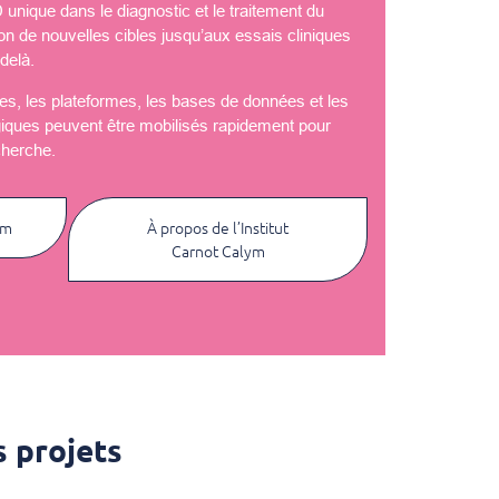
nique dans le diagnostic et le traitement du
ion de nouvelles cibles jusqu’aux essais cliniques
delà.
èles, les plateformes, les bases de données et les
giques peuvent être mobilisés rapidement pour
cherche.
ym
À propos de l’Institut
Carnot Calym
 projets