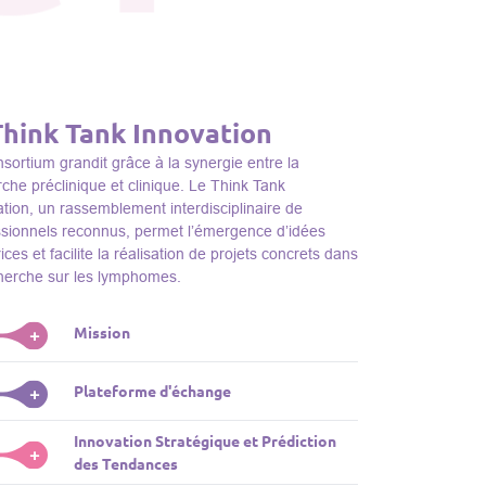
Think Tank Innovation
sortium grandit grâce à la synergie entre la
che préclinique et clinique. Le Think Tank
tion, un rassemblement interdisciplinaire de
ssionnels reconnus, permet l’émergence d’idées
ices et facilite la réalisation de projets concrets dans
cherche sur les lymphomes.
Mission
+
nk Tank initie des projets, façonne des initiatives de
Plateforme d'échange
+
dentifie des porteurs et promeut l’unité parmi les
s du consortium, jouant ainsi un rôle essentiel
Innovation Stratégique et Prédiction
ink Tank sert de plateforme dynamique pour
+
la promotion de la recherche sur les lymphomes.
des Tendances
nter des plateformes technologiques et des