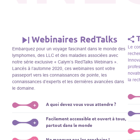
Webinaires RedTalks
Le con
Embarquez pour un voyage fascinant dans le monde des
recher
lymphomes, des LLC et des maladies associées avec
Innova
notre série exclusive « Calym’s RedTalks Webinars ».
profe
Lancés à l’automne 2020, ces webinaires sont votre
novatr
passeport vers les connaissances de pointe, les
la re
connaissances d’experts et les dernières avancées dans
le domaine.
A quoi devez vous vous attendre ?
+
Le Thi
Facilement accessible et ouvert à tous,
R&D, i
Plongez-vous dans un monde de l’éducation que nous
+
partout dans le monde
membre
apportons des experts de renom comme L. Pasqualucci,
Le Th
dans 
M. Sadelain, W. Beguelin, A. Younes, et plus, directement
prése
La connaissance ne connaît pas de frontières! Nos
Ne manquez pas les prochains !