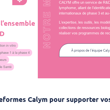
NOTRE MISSION
CALYM offre un service de R&D u
lymphome, allant de l’identificat
internationaux de phase 3 et au-
 l’ensemble
L’expertise, les outils, les mod
collections de ressources biolo
&D
réaliser vos programmes de re
ion in vitro
À propos de l’équipe Cal
 phase 1 à la phase 4
ueurs
 de Santé
teformes Calym pour supporter vos