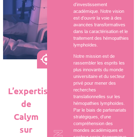
d’investissement
académique. Notre vision
est d’ouvrir la voie à des
avancées transformatives
dans la caractérisation et le
traitement des hémopathies
lymphoïdes.
Notre mission est de
rassembler les esprits les
plus innovants du monde
universitaire et du secteur
privé pour mener des
L’expertise
recherches
translationnelles sur les
de
hémopathies lymphoïdes.
Par le biais de partenariats
Calym
stratégiques, d’une
compréhension des
sur
mondes académiques et
secteur socio-économique