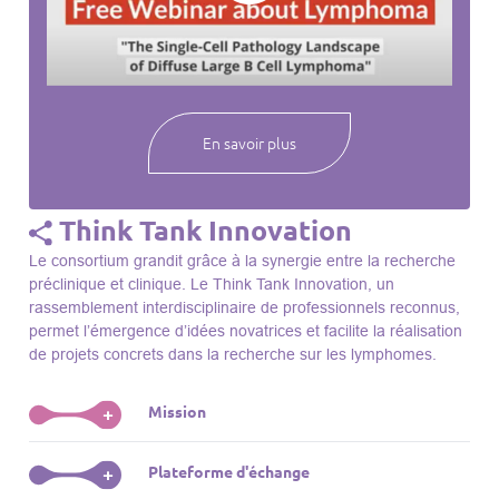
webinaires à venir, des séances précédentes et joignez-vous
à une communauté mondiale passionnée par l’avancement de
notre compréhension des lymphomes et des maladies
connexes.
En savoir plus
Think Tank Innovation
Le consortium grandit grâce à la synergie entre la recherche
préclinique et clinique. Le Think Tank Innovation, un
rassemblement interdisciplinaire de professionnels reconnus,
permet l’émergence d’idées novatrices et facilite la réalisation
de projets concrets dans la recherche sur les lymphomes.
Mission
+
Le Think Tank initie des projets, façonne des initiatives de
Plateforme d'échange
+
R&D, identifie des porteurs et promeut l’unité parmi les