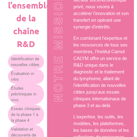
NOTRE MISSION
l’ensemble
privé, nous visons à
accélérer l’innovation et son
de la
transfert en opérant une
synergie d’intérêts.
chaîne
En combinant l’expertise et
R&D
les ressources de tous ses
membres, l’Institut Carnot
CALYM offre un service de
Identification de
nouvelles cibles
R&D unique dans le
diagnostic et le traitement
Évaluation in
du lymphome, allant de
vitro
l’identification de nouvelles
Études
cibles jusqu’aux essais
précliniques in
cliniques internationaux de
vivo
phase 3 et au-delà.
Essais cliniques
de la phase 1 à
L’expertise, les outils, les
la phase 4
modèles, les plateformes,
Validation et
les bases de données et les
découverte de
collections de ressources