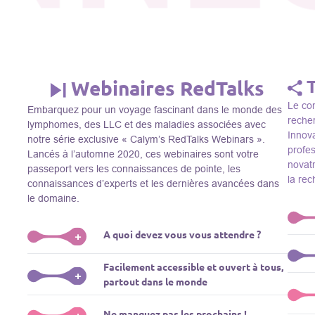
Webinaires RedTalks
Le con
Embarquez pour un voyage fascinant dans le monde des
recher
lymphomes, des LLC et des maladies associées avec
Innova
notre série exclusive « Calym’s RedTalks Webinars ».
profe
Lancés à l’automne 2020, ces webinaires sont votre
novatr
passeport vers les connaissances de pointe, les
la re
connaissances d’experts et les dernières avancées dans
le domaine.
A quoi devez vous vous attendre ?
+
Le Thi
Facilement accessible et ouvert à tous,
R&D, i
Plongez-vous dans un monde de l’éducation que nous
+
partout dans le monde
membre
apportons des experts de renom comme L. Pasqualucci,
Le Th
dans 
M. Sadelain, W. Beguelin, A. Younes, et plus, directement
prése
La connaissance ne connaît pas de frontières! Nos
Ne manquez pas les prochains !