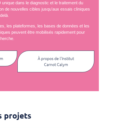
nique dans le diagnostic et le traitement du
ion de nouvelles cibles jusqu’aux essais cliniques
delà.
èles, les plateformes, les bases de données et les
giques peuvent être mobilisés rapidement pour
cherche.
ym
À propos de l’Institut
Carnot Calym
 projets