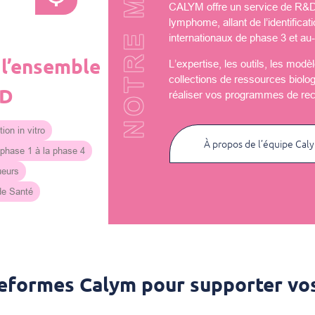
NOTRE MISSION
CALYM offre un service de R&D u
lymphome, allant de l’identificat
internationaux de phase 3 et au-
 l’ensemble
L’expertise, les outils, les mod
collections de ressources biolo
&D
réaliser vos programmes de re
ion in vitro
À propos de l’équipe Cal
 phase 1 à la phase 4
ueurs
 de Santé
teformes Calym pour supporter vos