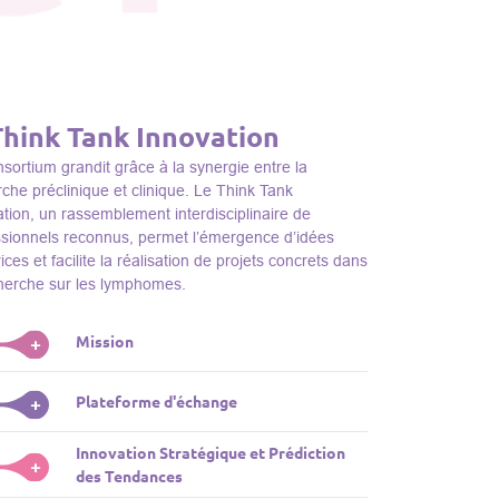
Think Tank Innovation
sortium grandit grâce à la synergie entre la
che préclinique et clinique. Le Think Tank
tion, un rassemblement interdisciplinaire de
ssionnels reconnus, permet l’émergence d’idées
ices et facilite la réalisation de projets concrets dans
cherche sur les lymphomes.
Mission
+
nk Tank initie des projets, façonne des initiatives de
Plateforme d'échange
+
dentifie des porteurs et promeut l’unité parmi les
s du consortium, jouant ainsi un rôle essentiel
Innovation Stratégique et Prédiction
ink Tank sert de plateforme dynamique pour
+
la promotion de la recherche sur les lymphomes.
des Tendances
nter des plateformes technologiques et des