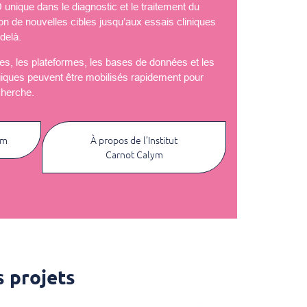
nique dans le diagnostic et le traitement du
ion de nouvelles cibles jusqu’aux essais cliniques
delà.
èles, les plateformes, les bases de données et les
giques peuvent être mobilisés rapidement pour
cherche.
ym
À propos de l’Institut
Carnot Calym
 projets