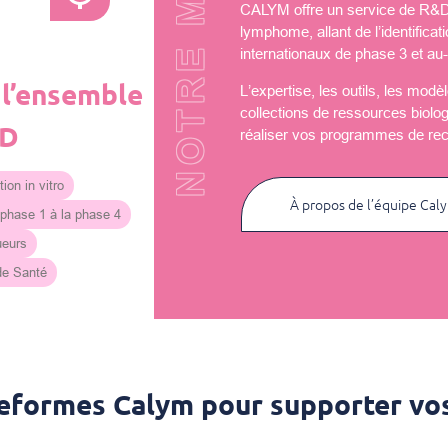
NOTRE MISSION
CALYM offre un service de R&D u
lymphome, allant de l’identificat
internationaux de phase 3 et au-
 l’ensemble
L’expertise, les outils, les mod
collections de ressources biolo
&D
réaliser vos programmes de re
ion in vitro
À propos de l’équipe Cal
 phase 1 à la phase 4
ueurs
 de Santé
teformes Calym pour supporter vos