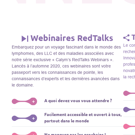
Webinaires RedTalks
Le con
Embarquez pour un voyage fascinant dans le monde des
recher
lymphomes, des LLC et des maladies associées avec
Innova
notre série exclusive « Calym’s RedTalks Webinars ».
profe
Lancés à l’automne 2020, ces webinaires sont votre
novatr
passeport vers les connaissances de pointe, les
la re
connaissances d’experts et les dernières avancées dans
le domaine.
A quoi devez vous vous attendre ?
+
Le Thi
Facilement accessible et ouvert à tous,
R&D, i
Plongez-vous dans un monde de l’éducation que nous
+
partout dans le monde
membre
apportons des experts de renom comme L. Pasqualucci,
Le Th
dans 
M. Sadelain, W. Beguelin, A. Younes, et plus, directement
prése
La connaissance ne connaît pas de frontières! Nos
Ne manquez pas les prochains !