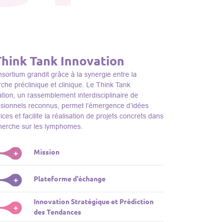
Think Tank Innovation
sortium grandit grâce à la synergie entre la
che préclinique et clinique. Le Think Tank
tion, un rassemblement interdisciplinaire de
ssionnels reconnus, permet l’émergence d’idées
ices et facilite la réalisation de projets concrets dans
cherche sur les lymphomes.
Mission
+
nk Tank initie des projets, façonne des initiatives de
Plateforme d'échange
+
dentifie des porteurs et promeut l’unité parmi les
s du consortium, jouant ainsi un rôle essentiel
Innovation Stratégique et Prédiction
ink Tank sert de plateforme dynamique pour
+
la promotion de la recherche sur les lymphomes.
des Tendances
nter des plateformes technologiques et des