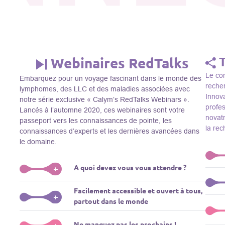
Webinaires RedTalks
Le con
Embarquez pour un voyage fascinant dans le monde des
recher
lymphomes, des LLC et des maladies associées avec
Innova
notre série exclusive « Calym’s RedTalks Webinars ».
profe
Lancés à l’automne 2020, ces webinaires sont votre
novatr
passeport vers les connaissances de pointe, les
la re
connaissances d’experts et les dernières avancées dans
le domaine.
A quoi devez vous vous attendre ?
+
Le Thi
Facilement accessible et ouvert à tous,
R&D, i
Plongez-vous dans un monde de l’éducation que nous
+
partout dans le monde
membre
apportons des experts de renom comme L. Pasqualucci,
Le Th
dans 
M. Sadelain, W. Beguelin, A. Younes, et plus, directement
prése
La connaissance ne connaît pas de frontières! Nos
Ne manquez pas les prochains !