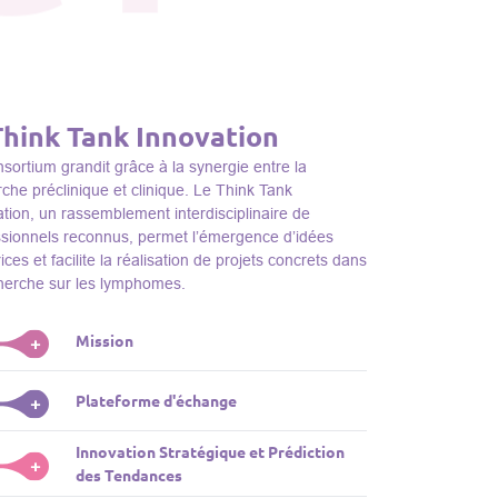
Think Tank Innovation
sortium grandit grâce à la synergie entre la
che préclinique et clinique. Le Think Tank
tion, un rassemblement interdisciplinaire de
ssionnels reconnus, permet l’émergence d’idées
ices et facilite la réalisation de projets concrets dans
cherche sur les lymphomes.
Mission
+
nk Tank initie des projets, façonne des initiatives de
Plateforme d'échange
+
dentifie des porteurs et promeut l’unité parmi les
s du consortium, jouant ainsi un rôle essentiel
Innovation Stratégique et Prédiction
ink Tank sert de plateforme dynamique pour
+
la promotion de la recherche sur les lymphomes.
des Tendances
nter des plateformes technologiques et des