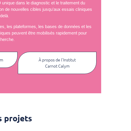
nique dans le diagnostic et le traitement du
ion de nouvelles cibles jusqu’aux essais cliniques
delà.
èles, les plateformes, les bases de données et les
giques peuvent être mobilisés rapidement pour
cherche.
ym
À propos de l’Institut
Carnot Calym
 projets