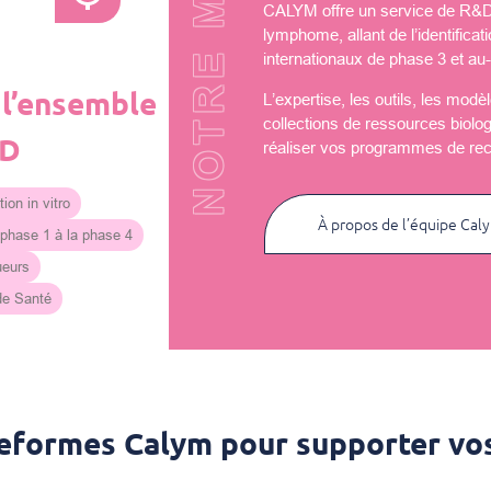
NOTRE MISSION
CALYM offre un service de R&D u
lymphome, allant de l’identificat
internationaux de phase 3 et au-
 l’ensemble
L’expertise, les outils, les mod
collections de ressources biolo
&D
réaliser vos programmes de re
ion in vitro
À propos de l’équipe Cal
 phase 1 à la phase 4
ueurs
 de Santé
teformes Calym pour supporter vos