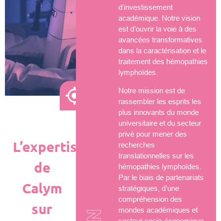
d’investissement
académique. Notre vision
est d’ouvrir la voie à des
avancées transformatives
dans la caractérisation et le
traitement des hémopathies
lymphoïdes.
Notre mission est de
rassembler les esprits les
plus innovants du monde
universitaire et du secteur
privé pour mener des
L’expertise
recherches
translationnelles sur les
de
hémopathies lymphoïdes.
Par le biais de partenariats
Calym
stratégiques, d’une
compréhension des
sur
mondes académiques et
secteur socio-économique