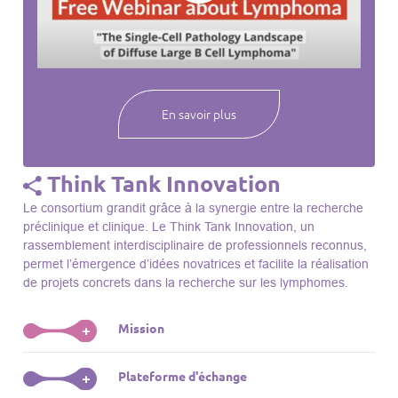
webinaires à venir, des séances précédentes et joignez-vous
à une communauté mondiale passionnée par l’avancement de
notre compréhension des lymphomes et des maladies
connexes.
En savoir plus
Think Tank Innovation
Le consortium grandit grâce à la synergie entre la recherche
préclinique et clinique. Le Think Tank Innovation, un
rassemblement interdisciplinaire de professionnels reconnus,
permet l’émergence d’idées novatrices et facilite la réalisation
de projets concrets dans la recherche sur les lymphomes.
Mission
+
Le Think Tank initie des projets, façonne des initiatives de
Plateforme d'échange
+
R&D, identifie des porteurs et promeut l’unité parmi les