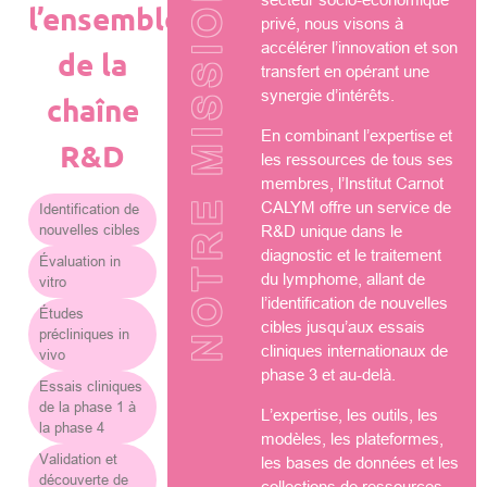
NOTRE MISSION
l’ensemble
privé, nous visons à
accélérer l’innovation et son
de la
transfert en opérant une
synergie d’intérêts.
chaîne
En combinant l’expertise et
R&D
les ressources de tous ses
membres, l’Institut Carnot
CALYM offre un service de
Identification de
nouvelles cibles
R&D unique dans le
diagnostic et le traitement
Évaluation in
du lymphome, allant de
vitro
l’identification de nouvelles
Études
cibles jusqu’aux essais
précliniques in
cliniques internationaux de
vivo
phase 3 et au-delà.
Essais cliniques
de la phase 1 à
L’expertise, les outils, les
la phase 4
modèles, les plateformes,
Validation et
les bases de données et les
découverte de
collections de ressources