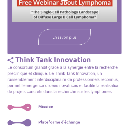
webinaires à venir, des séances précédentes et joignez-vous
à une communauté mondiale passionnée par l’avancement de
notre compréhension des lymphomes et des maladies
connexes.
En savoir plus
Think Tank Innovation
Le consortium grandit grâce à la synergie entre la recherche
préclinique et clinique. Le Think Tank Innovation, un
rassemblement interdisciplinaire de professionnels reconnus,
permet l’émergence d’idées novatrices et facilite la réalisation
de projets concrets dans la recherche sur les lymphomes.
Mission
+
Le Think Tank initie des projets, façonne des initiatives de
Plateforme d'échange
+
R&D, identifie des porteurs et promeut l’unité parmi les