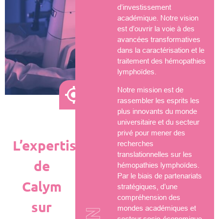
d’investissement
académique. Notre vision
est d’ouvrir la voie à des
avancées transformatives
dans la caractérisation et le
traitement des hémopathies
lymphoïdes.
Notre mission est de
rassembler les esprits les
plus innovants du monde
universitaire et du secteur
privé pour mener des
L’expertise
recherches
translationnelles sur les
de
hémopathies lymphoïdes.
Par le biais de partenariats
Calym
stratégiques, d’une
compréhension des
sur
mondes académiques et
secteur socio-économique