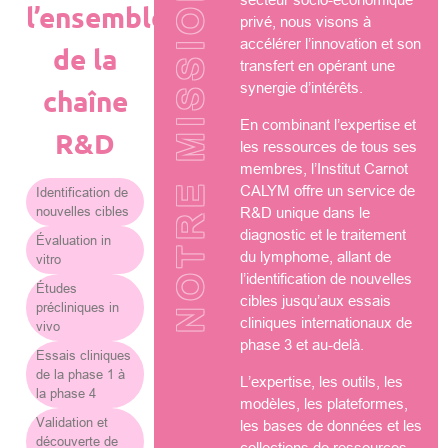
NOTRE MISSION
l’ensemble
privé, nous visons à
accélérer l’innovation et son
de la
transfert en opérant une
synergie d’intérêts.
chaîne
En combinant l’expertise et
R&D
les ressources de tous ses
membres, l’Institut Carnot
CALYM offre un service de
Identification de
nouvelles cibles
R&D unique dans le
diagnostic et le traitement
Évaluation in
du lymphome, allant de
vitro
l’identification de nouvelles
Études
cibles jusqu’aux essais
précliniques in
cliniques internationaux de
vivo
phase 3 et au-delà.
Essais cliniques
de la phase 1 à
L’expertise, les outils, les
la phase 4
modèles, les plateformes,
Validation et
les bases de données et les
découverte de
collections de ressources