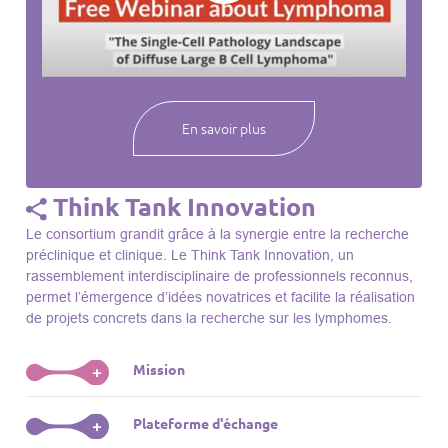
webinaires à venir, des séances précédentes et joignez-vous
à une communauté mondiale passionnée par l’avancement de
notre compréhension des lymphomes et des maladies
connexes.
En savoir plus
Think Tank Innovation
Le consortium grandit grâce à la synergie entre la recherche
préclinique et clinique. Le Think Tank Innovation, un
rassemblement interdisciplinaire de professionnels reconnus,
permet l’émergence d’idées novatrices et facilite la réalisation
de projets concrets dans la recherche sur les lymphomes.
Mission
+
Le Think Tank initie des projets, façonne des initiatives de
Plateforme d'échange
+
R&D, identifie des porteurs et promeut l’unité parmi les