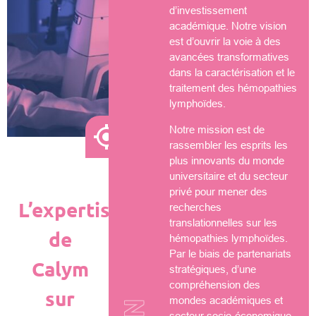
d’investissement
académique. Notre vision
est d’ouvrir la voie à des
avancées transformatives
dans la caractérisation et le
traitement des hémopathies
lymphoïdes.
Notre mission est de
rassembler les esprits les
plus innovants du monde
universitaire et du secteur
privé pour mener des
L’expertise
recherches
translationnelles sur les
de
hémopathies lymphoïdes.
Par le biais de partenariats
Calym
stratégiques, d’une
compréhension des
sur
mondes académiques et
secteur socio-économique