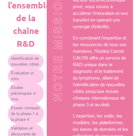
NOTRE MISSION
l’ensemble
privé, nous visons à
accélérer l’innovation et son
de la
transfert en opérant une
synergie d’intérêts.
chaîne
En combinant l’expertise et
R&D
les ressources de tous ses
membres, l’Institut Carnot
CALYM offre un service de
Identification de
nouvelles cibles
R&D unique dans le
diagnostic et le traitement
Évaluation in
du lymphome, allant de
vitro
l’identification de nouvelles
Études
cibles jusqu’aux essais
précliniques in
cliniques internationaux de
vivo
phase 3 et au-delà.
Essais cliniques
de la phase 1 à
L’expertise, les outils, les
la phase 4
modèles, les plateformes,
Validation et
les bases de données et les
découverte de
collections de ressources