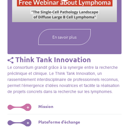
webinaires à venir, des séances précédentes et joignez-vous
à une communauté mondiale passionnée par l’avancement de
notre compréhension des lymphomes et des maladies
connexes.
En savoir plus
Think Tank Innovation
Le consortium grandit grâce à la synergie entre la recherche
préclinique et clinique. Le Think Tank Innovation, un
rassemblement interdisciplinaire de professionnels reconnus,
permet l’émergence d’idées novatrices et facilite la réalisation
de projets concrets dans la recherche sur les lymphomes.
Mission
+
Le Think Tank initie des projets, façonne des initiatives de
Plateforme d'échange
+
R&D, identifie des porteurs et promeut l’unité parmi les