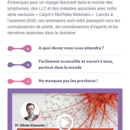
Embarquez pour un voyage fascinant dans le monde des
lymphomes, des LLC et des maladies associées avec notre
série exclusive « Calym’s RedTalks Webinars ». Lancés à
l’automne 2020, ces webinaires sont votre passeport vers les
connaissances de pointe, les connaissances d’experts et les
dernières avancées dans le domaine.
A quoi devez vous vous attendre ?
+
Facilement accessible et ouvert à tous,
Plongez-vous dans un monde de l’éducation que nous
+
partout dans le monde
apportons des experts de renom comme L. Pasqualucci, M.
Sadelain, W. Beguelin, A. Younes, et plus, directement à votre
La connaissance ne connaît pas de frontières! Nos webinaires
Ne manquez pas les prochains !
écran. Explorez divers sujets, des subtilités de l’épigénétique
+
sont ouverts, gratuits et accessibles à tous, peu importe
aux développements révolutionnaires des thérapies CAR-T, et
l’emplacement géographique. Que vous soyez un
au-delà.
Participez à la conversation, restez informé et soyez inspiré.
professionnel de la santé, un patient ou tout simplement
Les webinaires RedTalks de Calym sont plus que de simples
curieux de connaître l’avant-garde de la recherche médicale,
présentations – ils sont une porte d’entrée vers un monde où
RedTalks de Calym vous souhaite la bienvenue.
la connaissance favorise le progrès.
Toutes les informations dont vous avez besoin sont à portée
de clic sur notre site. Restez à l’affût des mises à jour sur les