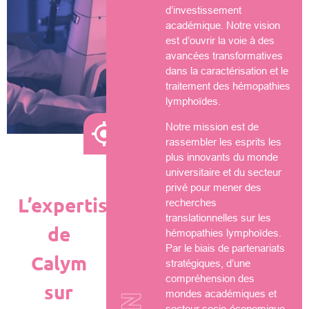
d’investissement
académique. Notre vision
est d’ouvrir la voie à des
avancées transformatives
dans la caractérisation et le
traitement des hémopathies
lymphoïdes.
Notre mission est de
rassembler les esprits les
plus innovants du monde
universitaire et du secteur
privé pour mener des
L’expertise
recherches
translationnelles sur les
de
hémopathies lymphoïdes.
Par le biais de partenariats
Calym
stratégiques, d’une
compréhension des
sur
mondes académiques et
secteur socio-économique