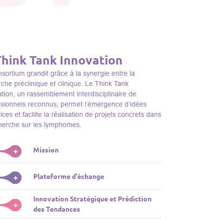
Think Tank Innovation
sortium grandit grâce à la synergie entre la
che préclinique et clinique. Le Think Tank
tion, un rassemblement interdisciplinaire de
ssionnels reconnus, permet l’émergence d’idées
ices et facilite la réalisation de projets concrets dans
cherche sur les lymphomes.
Mission
+
nk Tank initie des projets, façonne des initiatives de
Plateforme d'échange
+
dentifie des porteurs et promeut l’unité parmi les
s du consortium, jouant ainsi un rôle essentiel
Innovation Stratégique et Prédiction
ink Tank sert de plateforme dynamique pour
+
la promotion de la recherche sur les lymphomes.
des Tendances
nter des plateformes technologiques et des