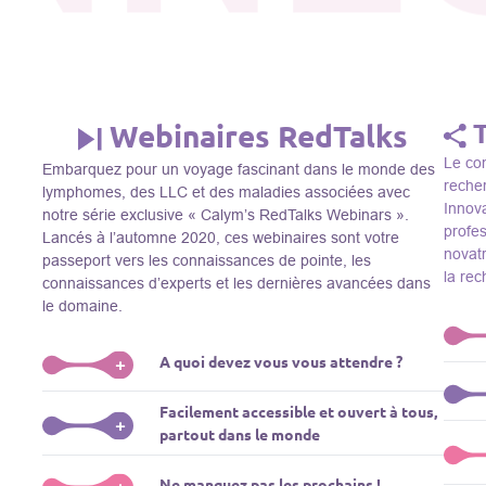
Webinaires RedTalks
Le con
Embarquez pour un voyage fascinant dans le monde des
recher
lymphomes, des LLC et des maladies associées avec
Innova
notre série exclusive « Calym’s RedTalks Webinars ».
profe
Lancés à l’automne 2020, ces webinaires sont votre
novatr
passeport vers les connaissances de pointe, les
la re
connaissances d’experts et les dernières avancées dans
le domaine.
A quoi devez vous vous attendre ?
+
Le Thi
Facilement accessible et ouvert à tous,
R&D, i
Plongez-vous dans un monde de l’éducation que nous
+
partout dans le monde
membre
apportons des experts de renom comme L. Pasqualucci,
Le Th
dans 
M. Sadelain, W. Beguelin, A. Younes, et plus, directement
prése
La connaissance ne connaît pas de frontières! Nos
Ne manquez pas les prochains !