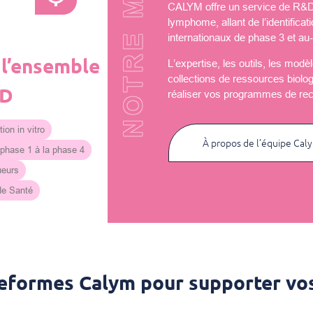
NOTRE MISSION
CALYM offre un service de R&D u
lymphome, allant de l’identificat
internationaux de phase 3 et au-
 l’ensemble
L’expertise, les outils, les mod
collections de ressources biolo
&D
réaliser vos programmes de re
ion in vitro
À propos de l’équipe Cal
 phase 1 à la phase 4
ueurs
 de Santé
teformes Calym pour supporter vos