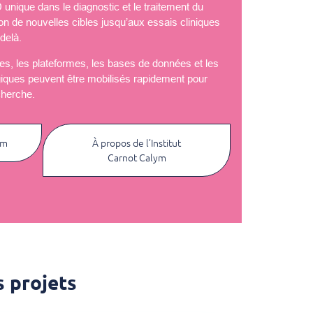
nique dans le diagnostic et le traitement du
ion de nouvelles cibles jusqu’aux essais cliniques
delà.
èles, les plateformes, les bases de données et les
giques peuvent être mobilisés rapidement pour
cherche.
ym
À propos de l’Institut
Carnot Calym
 projets