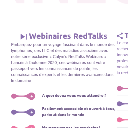
Webinaires RedTalks
Le con
Embarquez pour un voyage fascinant dans le monde des
recher
lymphomes, des LLC et des maladies associées avec
Innova
notre série exclusive « Calym’s RedTalks Webinars ».
profe
Lancés à l’automne 2020, ces webinaires sont votre
novatr
passeport vers les connaissances de pointe, les
la re
connaissances d’experts et les dernières avancées dans
le domaine.
A quoi devez vous vous attendre ?
+
Le Thi
Facilement accessible et ouvert à tous,
R&D, i
Plongez-vous dans un monde de l’éducation que nous
+
partout dans le monde
membre
apportons des experts de renom comme L. Pasqualucci,
Le Th
dans 
M. Sadelain, W. Beguelin, A. Younes, et plus, directement
prése
La connaissance ne connaît pas de frontières! Nos
Ne manquez pas les prochains !