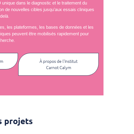
nique dans le diagnostic et le traitement du
ion de nouvelles cibles jusqu’aux essais cliniques
delà.
èles, les plateformes, les bases de données et les
giques peuvent être mobilisés rapidement pour
cherche.
ym
À propos de l’Institut
Carnot Calym
 projets