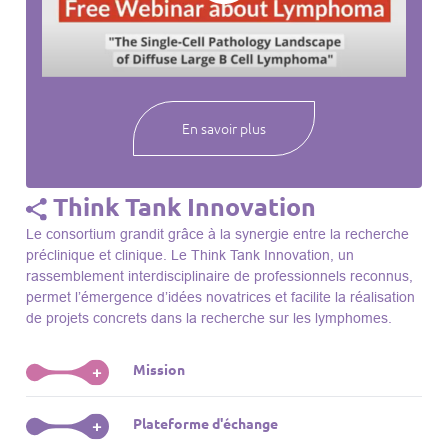
webinaires à venir, des séances précédentes et joignez-vous
à une communauté mondiale passionnée par l’avancement de
notre compréhension des lymphomes et des maladies
connexes.
En savoir plus
Think Tank Innovation
Le consortium grandit grâce à la synergie entre la recherche
préclinique et clinique. Le Think Tank Innovation, un
rassemblement interdisciplinaire de professionnels reconnus,
permet l’émergence d’idées novatrices et facilite la réalisation
de projets concrets dans la recherche sur les lymphomes.
Mission
+
Le Think Tank initie des projets, façonne des initiatives de
Plateforme d'échange
+
R&D, identifie des porteurs et promeut l’unité parmi les