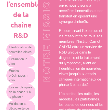
NOTRE MISSION
l’ensemble
privé, nous visons à
accélérer l’innovation et son
de la
transfert en opérant une
synergie d’intérêts.
chaîne
En combinant l’expertise et
R&D
les ressources de tous ses
membres, l’Institut Carnot
CALYM offre un service de
Identification de
nouvelles cibles
R&D unique dans le
diagnostic et le traitement
Évaluation in
du lymphome, allant de
vitro
l’identification de nouvelles
Études
cibles jusqu’aux essais
précliniques in
cliniques internationaux de
vivo
phase 3 et au-delà.
Essais cliniques
de la phase 1 à
L’expertise, les outils, les
la phase 4
modèles, les plateformes,
Validation et
les bases de données et les
découverte de
collections de ressources