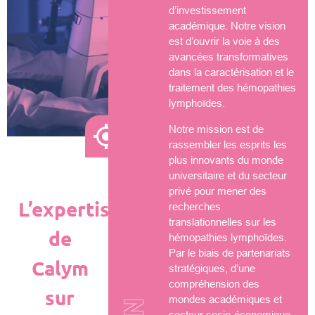
d’investissement
académique. Notre vision
est d’ouvrir la voie à des
avancées transformatives
dans la caractérisation et le
traitement des hémopathies
lymphoïdes.
Notre mission est de
rassembler les esprits les
plus innovants du monde
universitaire et du secteur
privé pour mener des
L’expertise
recherches
translationnelles sur les
de
hémopathies lymphoïdes.
Par le biais de partenariats
Calym
stratégiques, d’une
compréhension des
sur
mondes académiques et
secteur socio-économique