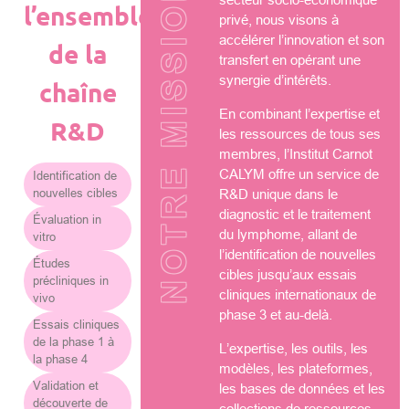
NOTRE MISSION
l’ensemble
privé, nous visons à
accélérer l’innovation et son
de la
transfert en opérant une
synergie d’intérêts.
chaîne
En combinant l’expertise et
R&D
les ressources de tous ses
membres, l’Institut Carnot
CALYM offre un service de
Identification de
nouvelles cibles
R&D unique dans le
diagnostic et le traitement
Évaluation in
du lymphome, allant de
vitro
l’identification de nouvelles
Études
cibles jusqu’aux essais
précliniques in
cliniques internationaux de
vivo
phase 3 et au-delà.
Essais cliniques
de la phase 1 à
L’expertise, les outils, les
la phase 4
modèles, les plateformes,
Validation et
les bases de données et les
découverte de
collections de ressources