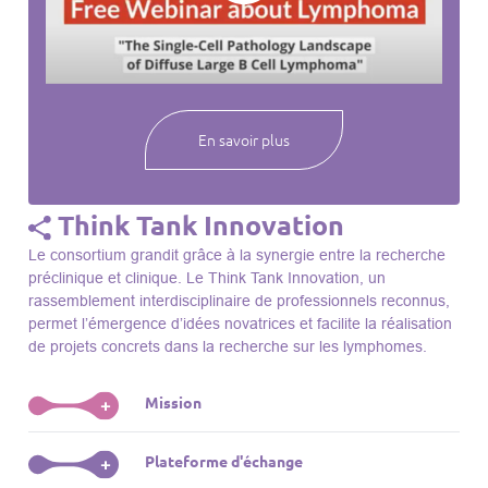
webinaires à venir, des séances précédentes et joignez-vous
à une communauté mondiale passionnée par l’avancement de
notre compréhension des lymphomes et des maladies
connexes.
En savoir plus
Think Tank Innovation
Le consortium grandit grâce à la synergie entre la recherche
préclinique et clinique. Le Think Tank Innovation, un
rassemblement interdisciplinaire de professionnels reconnus,
permet l’émergence d’idées novatrices et facilite la réalisation
de projets concrets dans la recherche sur les lymphomes.
Mission
+
Le Think Tank initie des projets, façonne des initiatives de
Plateforme d'échange
+
R&D, identifie des porteurs et promeut l’unité parmi les