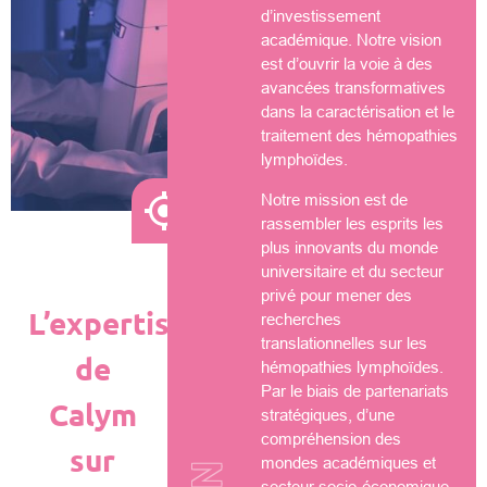
d’investissement
académique. Notre vision
est d’ouvrir la voie à des
avancées transformatives
dans la caractérisation et le
traitement des hémopathies
lymphoïdes.
Notre mission est de
rassembler les esprits les
plus innovants du monde
universitaire et du secteur
privé pour mener des
L’expertise
recherches
translationnelles sur les
de
hémopathies lymphoïdes.
Par le biais de partenariats
Calym
stratégiques, d’une
compréhension des
sur
mondes académiques et
secteur socio-économique