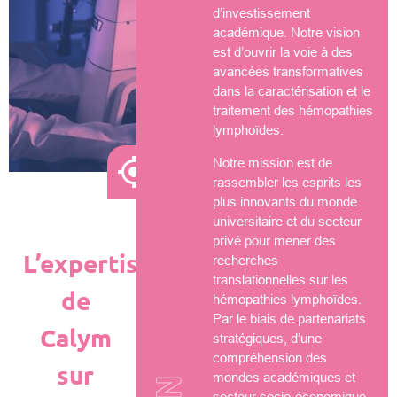
d’investissement
académique. Notre vision
est d’ouvrir la voie à des
avancées transformatives
dans la caractérisation et le
traitement des hémopathies
lymphoïdes.
Notre mission est de
rassembler les esprits les
plus innovants du monde
universitaire et du secteur
privé pour mener des
L’expertise
recherches
translationnelles sur les
de
hémopathies lymphoïdes.
Par le biais de partenariats
Calym
stratégiques, d’une
compréhension des
sur
mondes académiques et
secteur socio-économique