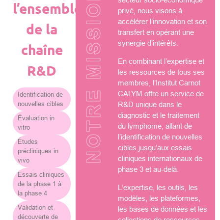
NOTRE MISSION
l’ensemble
privé, nous visons à
accélérer l’innovation et son
de la
transfert en opérant une
synergie d’intérêts.
chaîne
En combinant l’expertise et
R&D
les ressources de tous ses
membres, l’Institut Carnot
CALYM offre un service de
Identification de
nouvelles cibles
R&D unique dans le
diagnostic et le traitement
Évaluation in
du lymphome, allant de
vitro
l’identification de nouvelles
Études
cibles jusqu’aux essais
précliniques in
cliniques internationaux de
vivo
phase 3 et au-delà.
Essais cliniques
de la phase 1 à
L’expertise, les outils, les
la phase 4
modèles, les plateformes,
Validation et
les bases de données et les
découverte de
collections de ressources