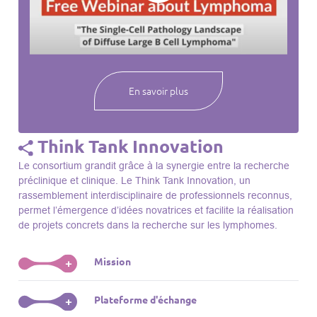
webinaires à venir, des séances précédentes et joignez-vous
à une communauté mondiale passionnée par l’avancement de
notre compréhension des lymphomes et des maladies
connexes.
En savoir plus
Think Tank Innovation
Le consortium grandit grâce à la synergie entre la recherche
préclinique et clinique. Le Think Tank Innovation, un
rassemblement interdisciplinaire de professionnels reconnus,
permet l’émergence d’idées novatrices et facilite la réalisation
de projets concrets dans la recherche sur les lymphomes.
Mission
+
Le Think Tank initie des projets, façonne des initiatives de
Plateforme d'échange
+
R&D, identifie des porteurs et promeut l’unité parmi les