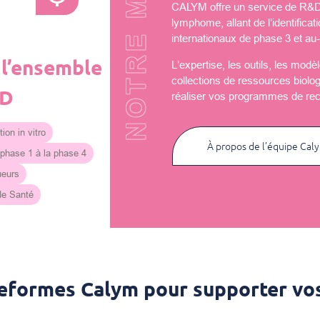
NOTRE MISSION
CALYM offre un service de R&D u
lymphome, allant de l’identificat
internationaux de phase 3 et au-
 l’ensemble
L’expertise, les outils, les mod
collections de ressources biolo
&D
réaliser vos programmes de re
ion in vitro
À propos de l’équipe Cal
 phase 1 à la phase 4
ueurs
 de Santé
teformes Calym pour supporter vos