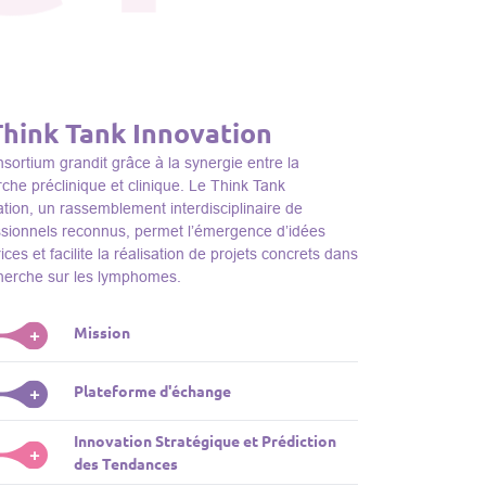
Think Tank Innovation
sortium grandit grâce à la synergie entre la
che préclinique et clinique. Le Think Tank
tion, un rassemblement interdisciplinaire de
ssionnels reconnus, permet l’émergence d’idées
ices et facilite la réalisation de projets concrets dans
cherche sur les lymphomes.
Mission
+
nk Tank initie des projets, façonne des initiatives de
Plateforme d'échange
+
dentifie des porteurs et promeut l’unité parmi les
s du consortium, jouant ainsi un rôle essentiel
Innovation Stratégique et Prédiction
ink Tank sert de plateforme dynamique pour
+
la promotion de la recherche sur les lymphomes.
des Tendances
nter des plateformes technologiques et des