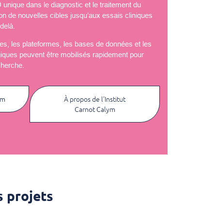
nique dans le diagnostic et le traitement du
ion de nouvelles cibles jusqu’aux essais cliniques
delà.
èles, les plateformes, les bases de données et les
giques peuvent être mobilisés rapidement pour
cherche.
ym
À propos de l’Institut
Carnot Calym
 projets