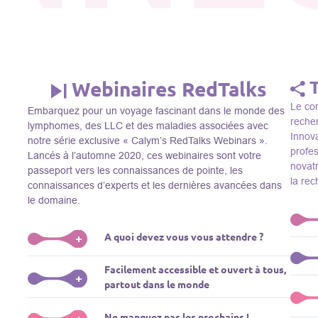
Webinaires RedTalks
Le con
Embarquez pour un voyage fascinant dans le monde des
recher
lymphomes, des LLC et des maladies associées avec
Innova
notre série exclusive « Calym’s RedTalks Webinars ».
profe
Lancés à l’automne 2020, ces webinaires sont votre
novatr
passeport vers les connaissances de pointe, les
la re
connaissances d’experts et les dernières avancées dans
le domaine.
A quoi devez vous vous attendre ?
+
Le Thi
Facilement accessible et ouvert à tous,
R&D, i
Plongez-vous dans un monde de l’éducation que nous
+
partout dans le monde
membre
apportons des experts de renom comme L. Pasqualucci,
Le Th
dans 
M. Sadelain, W. Beguelin, A. Younes, et plus, directement
prése
La connaissance ne connaît pas de frontières! Nos
Ne manquez pas les prochains !