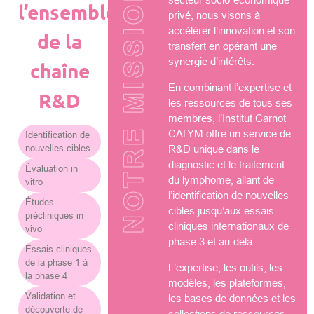
NOTRE MISSION
l’ensemble
privé, nous visons à
accélérer l’innovation et son
de la
transfert en opérant une
synergie d’intérêts.
chaîne
En combinant l’expertise et
R&D
les ressources de tous ses
membres, l’Institut Carnot
CALYM offre un service de
Identification de
nouvelles cibles
R&D unique dans le
diagnostic et le traitement
Évaluation in
du lymphome, allant de
vitro
l’identification de nouvelles
Études
cibles jusqu’aux essais
précliniques in
cliniques internationaux de
vivo
phase 3 et au-delà.
Essais cliniques
de la phase 1 à
L’expertise, les outils, les
la phase 4
modèles, les plateformes,
Validation et
les bases de données et les
découverte de
collections de ressources