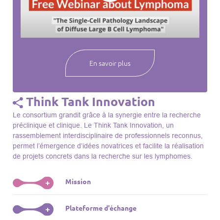
webinaires à venir, des séances précédentes et joignez-vous
à une communauté mondiale passionnée par l’avancement de
notre compréhension des lymphomes et des maladies
connexes.
En savoir plus
Think Tank Innovation
Le consortium grandit grâce à la synergie entre la recherche
préclinique et clinique. Le Think Tank Innovation, un
rassemblement interdisciplinaire de professionnels reconnus,
permet l’émergence d’idées novatrices et facilite la réalisation
de projets concrets dans la recherche sur les lymphomes.
Mission
+
Le Think Tank initie des projets, façonne des initiatives de
Plateforme d'échange
+
R&D, identifie des porteurs et promeut l’unité parmi les