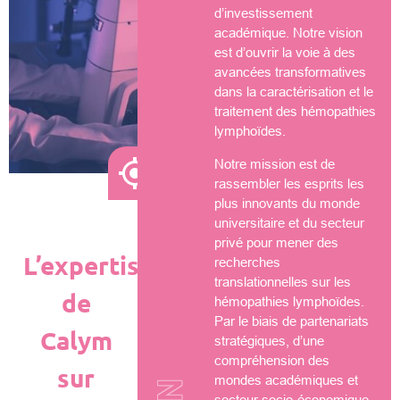
d’investissement
académique. Notre vision
est d’ouvrir la voie à des
avancées transformatives
dans la caractérisation et le
traitement des hémopathies
lymphoïdes.
Notre mission est de
rassembler les esprits les
plus innovants du monde
universitaire et du secteur
privé pour mener des
L’expertise
recherches
translationnelles sur les
de
hémopathies lymphoïdes.
Par le biais de partenariats
Calym
stratégiques, d’une
compréhension des
sur
mondes académiques et
secteur socio-économique