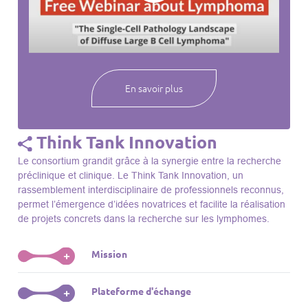
webinaires à venir, des séances précédentes et joignez-vous
à une communauté mondiale passionnée par l’avancement de
notre compréhension des lymphomes et des maladies
connexes.
En savoir plus
Think Tank Innovation
Le consortium grandit grâce à la synergie entre la recherche
préclinique et clinique. Le Think Tank Innovation, un
rassemblement interdisciplinaire de professionnels reconnus,
permet l’émergence d’idées novatrices et facilite la réalisation
de projets concrets dans la recherche sur les lymphomes.
Mission
+
Le Think Tank initie des projets, façonne des initiatives de
Plateforme d'échange
+
R&D, identifie des porteurs et promeut l’unité parmi les