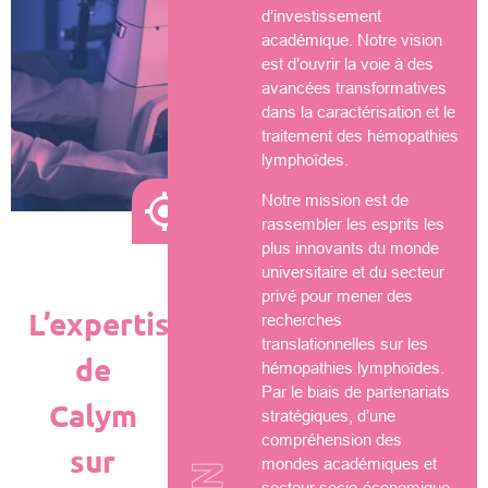
d’investissement
académique. Notre vision
est d’ouvrir la voie à des
avancées transformatives
dans la caractérisation et le
traitement des hémopathies
lymphoïdes.
Notre mission est de
rassembler les esprits les
plus innovants du monde
universitaire et du secteur
privé pour mener des
L’expertise
recherches
translationnelles sur les
de
hémopathies lymphoïdes.
Par le biais de partenariats
Calym
stratégiques, d’une
compréhension des
sur
mondes académiques et
secteur socio-économique