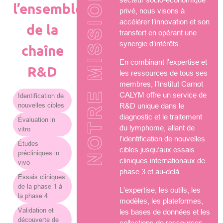
NOTRE MISSION
l’ensemble
privé, nous visons à
accélérer l’innovation et son
de la
transfert en opérant une
synergie d’intérêts.
chaîne
En combinant l’expertise et
R&D
les ressources de tous ses
membres, l’Institut Carnot
CALYM offre un service de
Identification de
nouvelles cibles
R&D unique dans le
diagnostic et le traitement
Évaluation in
du lymphome, allant de
vitro
l’identification de nouvelles
Études
cibles jusqu’aux essais
précliniques in
cliniques internationaux de
vivo
phase 3 et au-delà.
Essais cliniques
de la phase 1 à
L’expertise, les outils, les
la phase 4
modèles, les plateformes,
Validation et
les bases de données et les
découverte de
collections de ressources