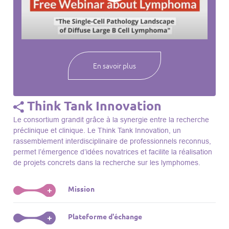
webinaires à venir, des séances précédentes et joignez-vous
à une communauté mondiale passionnée par l’avancement de
notre compréhension des lymphomes et des maladies
connexes.
En savoir plus
Think Tank Innovation
Le consortium grandit grâce à la synergie entre la recherche
préclinique et clinique. Le Think Tank Innovation, un
rassemblement interdisciplinaire de professionnels reconnus,
permet l’émergence d’idées novatrices et facilite la réalisation
de projets concrets dans la recherche sur les lymphomes.
Mission
+
Le Think Tank initie des projets, façonne des initiatives de
Plateforme d'échange
+
R&D, identifie des porteurs et promeut l’unité parmi les