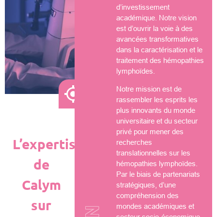
d’investissement
académique. Notre vision
est d’ouvrir la voie à des
avancées transformatives
dans la caractérisation et le
traitement des hémopathies
lymphoïdes.
Notre mission est de
rassembler les esprits les
plus innovants du monde
universitaire et du secteur
privé pour mener des
L’expertise
recherches
translationnelles sur les
de
hémopathies lymphoïdes.
Par le biais de partenariats
Calym
stratégiques, d’une
compréhension des
sur
mondes académiques et
secteur socio-économique