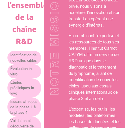
NOTRE MISSION
l’ensemble
privé, nous visons à
accélérer l’innovation et son
de la
transfert en opérant une
synergie d’intérêts.
chaîne
En combinant l’expertise et
R&D
les ressources de tous ses
membres, l’Institut Carnot
CALYM offre un service de
Identification de
nouvelles cibles
R&D unique dans le
diagnostic et le traitement
Évaluation in
du lymphome, allant de
vitro
l’identification de nouvelles
Études
cibles jusqu’aux essais
précliniques in
cliniques internationaux de
vivo
phase 3 et au-delà.
Essais cliniques
de la phase 1 à
L’expertise, les outils, les
la phase 4
modèles, les plateformes,
Validation et
les bases de données et les
découverte de
collections de ressources