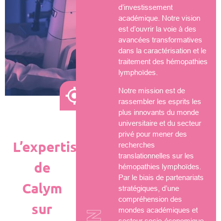
d’investissement
académique. Notre vision
est d’ouvrir la voie à des
avancées transformatives
dans la caractérisation et le
traitement des hémopathies
lymphoïdes.
Notre mission est de
rassembler les esprits les
plus innovants du monde
universitaire et du secteur
privé pour mener des
L’expertise
recherches
translationnelles sur les
de
hémopathies lymphoïdes.
Par le biais de partenariats
Calym
stratégiques, d’une
compréhension des
sur
mondes académiques et
secteur socio-économique