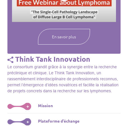
webinaires à venir, des séances précédentes et joignez-vous
à une communauté mondiale passionnée par l’avancement de
notre compréhension des lymphomes et des maladies
connexes.
En savoir plus
Think Tank Innovation
Le consortium grandit grâce à la synergie entre la recherche
préclinique et clinique. Le Think Tank Innovation, un
rassemblement interdisciplinaire de professionnels reconnus,
permet l’émergence d’idées novatrices et facilite la réalisation
de projets concrets dans la recherche sur les lymphomes.
Mission
+
Le Think Tank initie des projets, façonne des initiatives de
Plateforme d'échange
+
R&D, identifie des porteurs et promeut l’unité parmi les