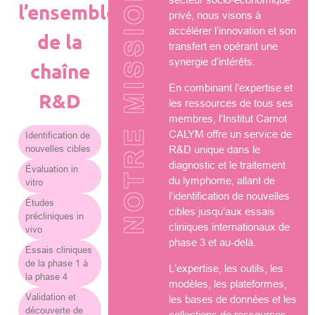
NOTRE MISSION
l’ensemble
privé, nous visons à
accélérer l’innovation et son
de la
transfert en opérant une
synergie d’intérêts.
chaîne
En combinant l’expertise et
R&D
les ressources de tous ses
membres, l’Institut Carnot
CALYM offre un service de
Identification de
nouvelles cibles
R&D unique dans le
diagnostic et le traitement
Évaluation in
du lymphome, allant de
vitro
l’identification de nouvelles
Études
cibles jusqu’aux essais
précliniques in
cliniques internationaux de
vivo
phase 3 et au-delà.
Essais cliniques
de la phase 1 à
L’expertise, les outils, les
la phase 4
modèles, les plateformes,
Validation et
les bases de données et les
découverte de
collections de ressources