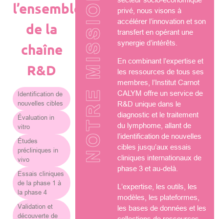
NOTRE MISSION
l’ensemble
privé, nous visons à
accélérer l’innovation et son
de la
transfert en opérant une
synergie d’intérêts.
chaîne
En combinant l’expertise et
R&D
les ressources de tous ses
membres, l’Institut Carnot
CALYM offre un service de
Identification de
nouvelles cibles
R&D unique dans le
diagnostic et le traitement
Évaluation in
du lymphome, allant de
vitro
l’identification de nouvelles
Études
cibles jusqu’aux essais
précliniques in
cliniques internationaux de
vivo
phase 3 et au-delà.
Essais cliniques
de la phase 1 à
L’expertise, les outils, les
la phase 4
modèles, les plateformes,
Validation et
les bases de données et les
découverte de
collections de ressources