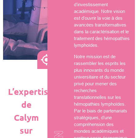
d’investissement
académique. Notre vision
est d’ouvrir la voie à des
avancées transformatives
dans la caractérisation et le
traitement des hémopathies
lymphoïdes.
Notre mission est de
rassembler les esprits les
plus innovants du monde
universitaire et du secteur
privé pour mener des
L’expertise
recherches
translationnelles sur les
de
hémopathies lymphoïdes.
Par le biais de partenariats
Calym
stratégiques, d’une
compréhension des
sur
mondes académiques et
secteur socio-économique