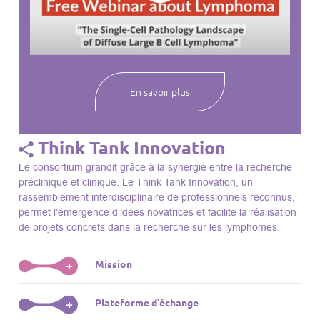
webinaires à venir, des séances précédentes et joignez-vous
à une communauté mondiale passionnée par l’avancement de
notre compréhension des lymphomes et des maladies
connexes.
En savoir plus
Think Tank Innovation
Le consortium grandit grâce à la synergie entre la recherche
préclinique et clinique. Le Think Tank Innovation, un
rassemblement interdisciplinaire de professionnels reconnus,
permet l’émergence d’idées novatrices et facilite la réalisation
de projets concrets dans la recherche sur les lymphomes.
Mission
+
Le Think Tank initie des projets, façonne des initiatives de
Plateforme d'échange
+
R&D, identifie des porteurs et promeut l’unité parmi les