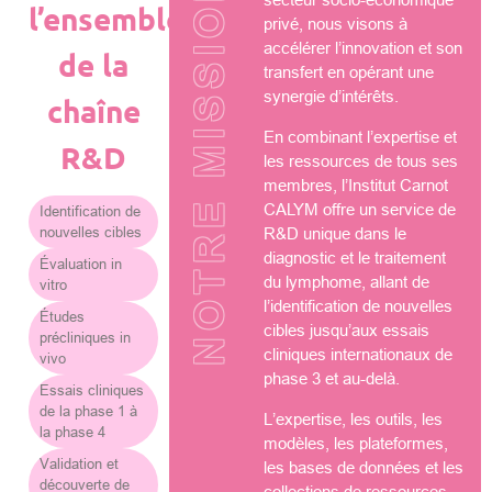
NOTRE MISSION
l’ensemble
privé, nous visons à
accélérer l’innovation et son
de la
transfert en opérant une
synergie d’intérêts.
chaîne
En combinant l’expertise et
R&D
les ressources de tous ses
membres, l’Institut Carnot
CALYM offre un service de
Identification de
nouvelles cibles
R&D unique dans le
diagnostic et le traitement
Évaluation in
du lymphome, allant de
vitro
l’identification de nouvelles
Études
cibles jusqu’aux essais
précliniques in
cliniques internationaux de
vivo
phase 3 et au-delà.
Essais cliniques
de la phase 1 à
L’expertise, les outils, les
la phase 4
modèles, les plateformes,
Validation et
les bases de données et les
découverte de
collections de ressources