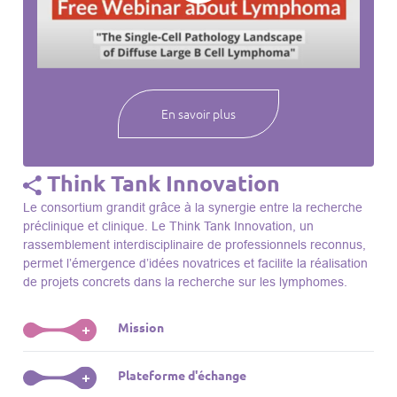
webinaires à venir, des séances précédentes et joignez-vous
à une communauté mondiale passionnée par l’avancement de
notre compréhension des lymphomes et des maladies
connexes.
En savoir plus
Think Tank Innovation
Le consortium grandit grâce à la synergie entre la recherche
préclinique et clinique. Le Think Tank Innovation, un
rassemblement interdisciplinaire de professionnels reconnus,
permet l’émergence d’idées novatrices et facilite la réalisation
de projets concrets dans la recherche sur les lymphomes.
Mission
+
Le Think Tank initie des projets, façonne des initiatives de
Plateforme d'échange
+
R&D, identifie des porteurs et promeut l’unité parmi les