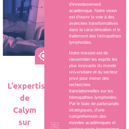
d’investissement
académique. Notre vision
est d’ouvrir la voie à des
avancées transformatives
dans la caractérisation et le
traitement des hémopathies
lymphoïdes.
Notre mission est de
rassembler les esprits les
plus innovants du monde
universitaire et du secteur
privé pour mener des
L’expertise
recherches
translationnelles sur les
de
hémopathies lymphoïdes.
Par le biais de partenariats
Calym
stratégiques, d’une
compréhension des
sur
mondes académiques et
secteur socio-économique