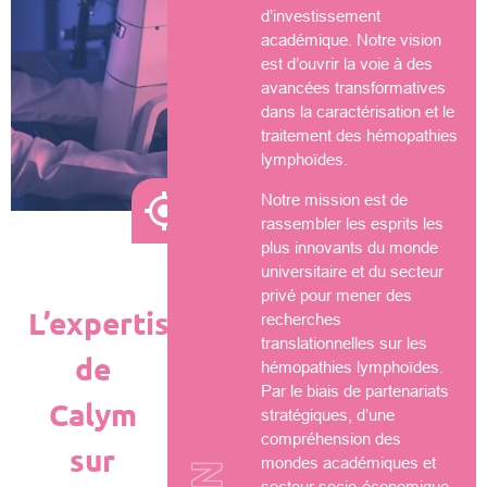
d’investissement
académique. Notre vision
est d’ouvrir la voie à des
avancées transformatives
dans la caractérisation et le
traitement des hémopathies
lymphoïdes.
Notre mission est de
rassembler les esprits les
plus innovants du monde
universitaire et du secteur
privé pour mener des
L’expertise
recherches
translationnelles sur les
de
hémopathies lymphoïdes.
Par le biais de partenariats
Calym
stratégiques, d’une
compréhension des
sur
mondes académiques et
secteur socio-économique