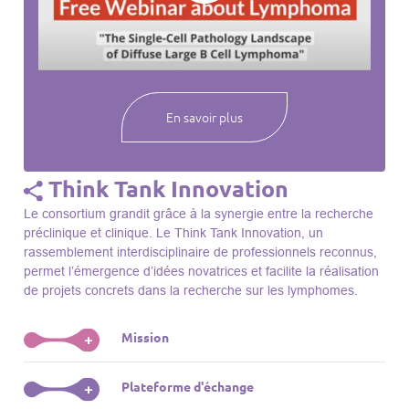
webinaires à venir, des séances précédentes et joignez-vous
à une communauté mondiale passionnée par l’avancement de
notre compréhension des lymphomes et des maladies
connexes.
En savoir plus
Think Tank Innovation
Le consortium grandit grâce à la synergie entre la recherche
préclinique et clinique. Le Think Tank Innovation, un
rassemblement interdisciplinaire de professionnels reconnus,
permet l’émergence d’idées novatrices et facilite la réalisation
de projets concrets dans la recherche sur les lymphomes.
Mission
+
Le Think Tank initie des projets, façonne des initiatives de
Plateforme d'échange
+
R&D, identifie des porteurs et promeut l’unité parmi les