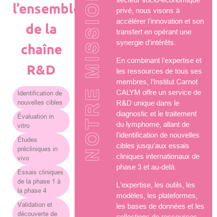
NOTRE MISSION
l’ensemble
privé, nous visons à
accélérer l’innovation et son
de la
transfert en opérant une
synergie d’intérêts.
chaîne
En combinant l’expertise et
R&D
les ressources de tous ses
membres, l’Institut Carnot
CALYM offre un service de
Identification de
nouvelles cibles
R&D unique dans le
diagnostic et le traitement
Évaluation in
du lymphome, allant de
vitro
l’identification de nouvelles
Études
cibles jusqu’aux essais
précliniques in
cliniques internationaux de
vivo
phase 3 et au-delà.
Essais cliniques
de la phase 1 à
L’expertise, les outils, les
la phase 4
modèles, les plateformes,
Validation et
les bases de données et les
découverte de
collections de ressources